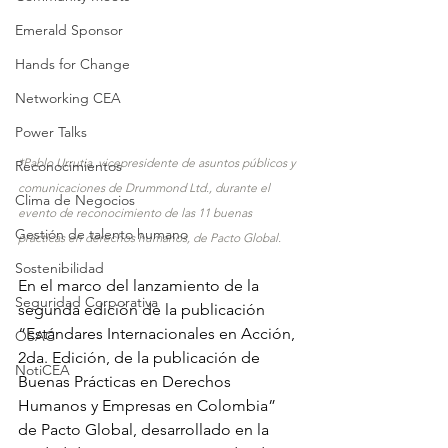
Emerald Sponsor
Hands for Change
Networking CEA
Power Talks
*Pablo Urrutia, vicepresidente de asuntos públicos y 
Reconocimientos
comunicaciones de Drummond Ltd., durante el 
Clima de Negocios
evento de reconocimiento de las 11 buenas 
Gestión de talento humano
prácticas en derechos humanos, de Pacto Global. 
Sostenibilidad
En el marco del lanzamiento de la 
Seguridad Corporativa
segunda edición de la publicación 
“Estándares Internacionales en Acción, 
OSAC
2da. Edición, de la publicación de 
NotiCEA
Buenas Prácticas en Derechos 
Humanos y Empresas en Colombia” 
de Pacto Global, desarrollado en la 