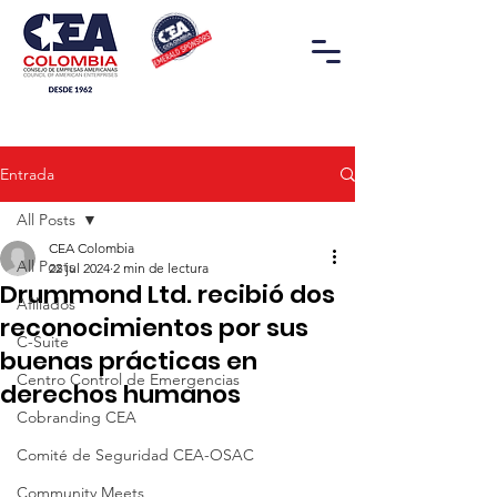
Entrada
All Posts
CEA Colombia
All Posts
22 jul 2024
2 min de lectura
Drummond Ltd. recibió dos
Afiliados
reconocimientos por sus
C-Suite
buenas prácticas en
Centro Control de Emergencias
derechos humanos
Cobranding CEA
Comité de Seguridad CEA-OSAC
Community Meets