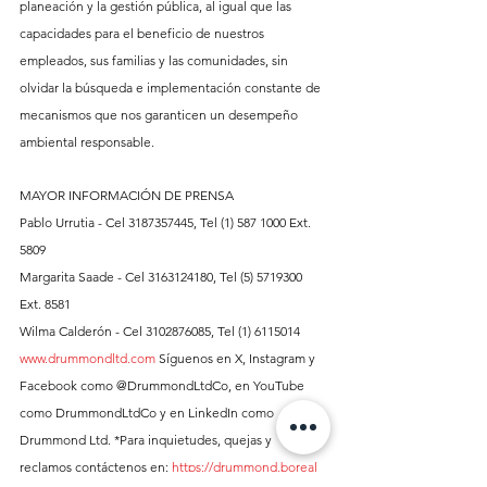
planeación y la gestión pública, al igual que las 
capacidades para el beneficio de nuestros 
empleados, sus familias y las comunidades, sin 
olvidar la búsqueda e implementación constante de 
mecanismos que nos garanticen un desempeño 
ambiental responsable.
MAYOR INFORMACIÓN DE PRENSA 
Pablo Urrutia - Cel 3187357445, Tel (1) 587 1000 Ext. 
5809 
Margarita Saade - Cel 3163124180, Tel (5) 5719300 
Ext. 8581 
Wilma Calderón - Cel 3102876085, Tel (1) 6115014 
www.drummondltd.com
 Síguenos en X, Instagram y 
Facebook como @DrummondLtdCo, en YouTube 
como DrummondLtdCo y en LinkedIn como 
Drummond Ltd. *Para inquietudes, quejas y 
reclamos contáctenos en: 
https://drummond.boreal