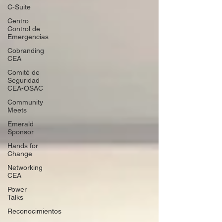
C-Suite
Centro
Control de
Emergencias
Cobranding
CEA
Comité de
Seguridad
CEA-OSAC
Community
Meets
Emerald
Sponsor
Hands for
Change
Networking
CEA
Power
Talks
Reconocimientos