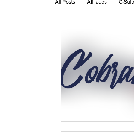
All Posts
Afiliados
C-Suit
Comité de Seguridad CEA-
Networking CEA
Power 
Gestión de talento humano