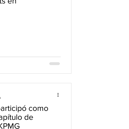
s en
a
participó como
apítulo de
- KPMG