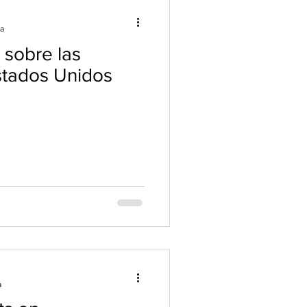
ra
 sobre las
stados Unidos
a