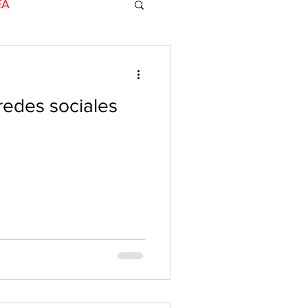
EA
ands for Change
redes sociales
NotiCEA