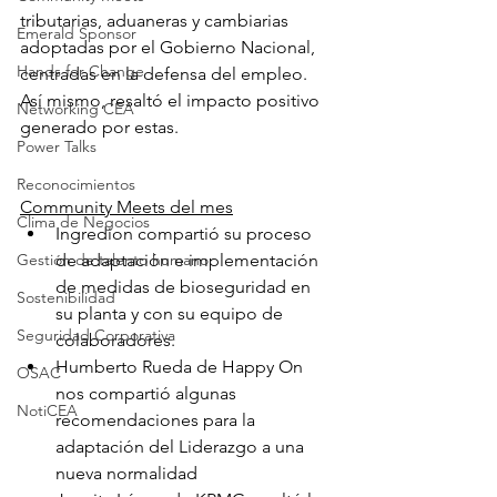
tributarias, aduaneras y cambiarias 
Emerald Sponsor
adoptadas por el Gobierno Nacional, 
Hands for Change
centradas en la defensa del empleo. 
Así mismo, resaltó el impacto positivo 
Networking CEA
generado por estas.  
Power Talks
Reconocimientos
Community Meets del mes
Clima de Negocios
Ingredion compartió su proceso 
Gestión de talento humano
de adaptación e implementación 
de medidas de bioseguridad en 
Sostenibilidad
su planta y con su equipo de 
Seguridad Corporativa
colaboradores. 
Humberto Rueda de Happy On 
OSAC
nos compartió algunas 
NotiCEA
recomendaciones para la 
adaptación del Liderazgo a una 
nueva normalidad 