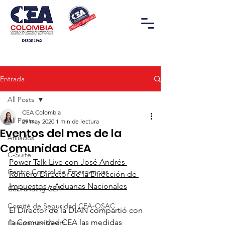
Entrada
All Posts
CEA Colombia
All Posts
29 may 2020
1 min de lectura
Eventos del mes de la
Afiliados
Comunidad CEA
C-Suite
Power Talk Live con José Andrés 
Centro Control de Emergencias
Romero Director de la Dirección de 
Impuestos y Aduanas Nacionales
Cobranding CEA
Comité de Seguridad CEA-OSAC
El Director de la DIAN compartió con 
la Comunidad CEA las medidas 
Community Meets