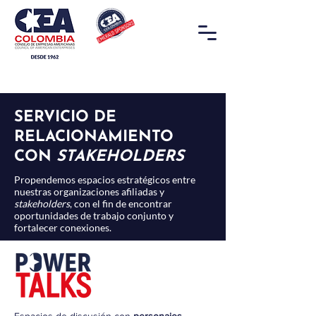
SERVICIO DE
RELACIONAMIENTO
CON
STAKEHOLDERS
Propendemos espacios estratégicos entre
nuestras organizaciones afiliadas y
stakeholders
,
con el fin de encontrar
oportunidades de trabajo conjunto y
fortalecer conexiones.