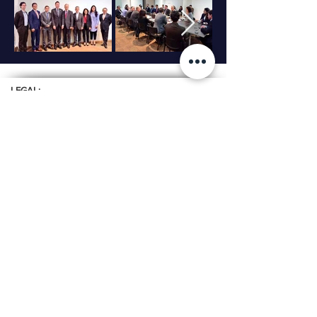
LEGAL:
Política de Tratamiento de Datos Personales
OFICINA:
Calle 99 # 7A - 77 Of. 605
Edificio Advance
Bogotá, Colombia
Celular:
+57 316 2809412
Correo:
ceainfo@ceacolombia.com
Teléfono:
+57 601 610 6500