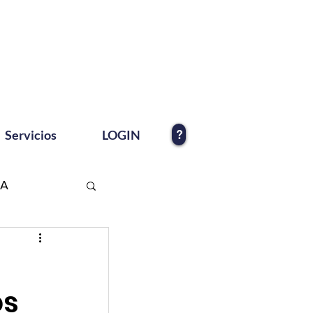
?
Servicios
LOGIN
EA
os