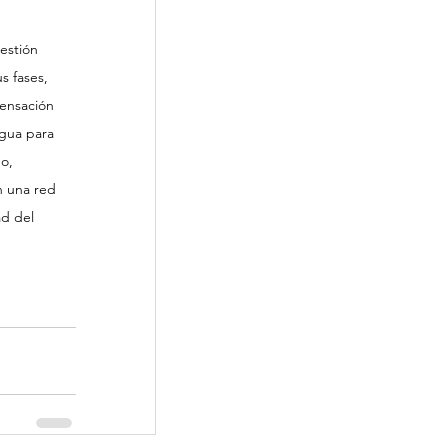
estión 
s fases, 
ensación 
gua para 
o, 
n una red 
d del 