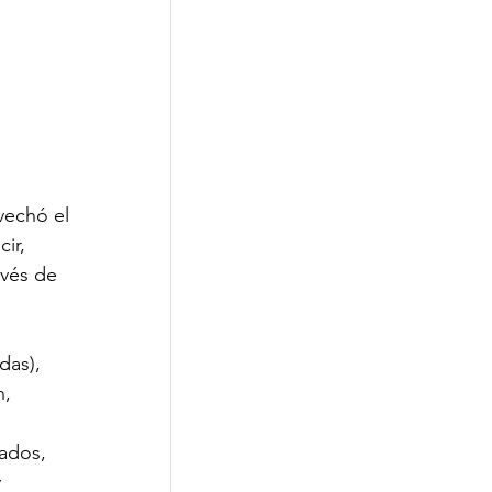
echó el 
ir, 
avés de 
das), 
, 
 
ados, 
 