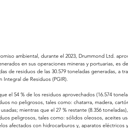
miso ambiental, durante el 2023, Drummond Ltd. aprov
nerados en sus operaciones mineras y portuarias, es dec
das de residuos de las 30.579 toneladas generadas, a tr
 Integral de Residuos (PGIR). 
que el 54 % de los residuos aprovechados (16.574 tonela
duos no peligrosos, tales como: chatarra, madera, cartón
as usadas; mientras que el 27 % restante (8.356 toneladas),
duos peligrosos, tales como: sólidos oleosos, aceites us
uelos afectados con hidrocarburos y, aparatos eléctricos y