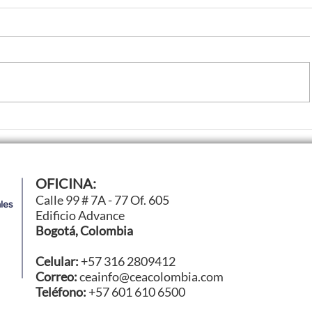
nología
Ford Racing avanza en l
OFICINA:
uir
para su regreso a los Hi
Calle 99 # 7A - 77 Of. 605
les
26
Mans
Edificio Advance
Bogotá, Colombia
Celular:
+57 316 2809412
Correo:
ceainfo@ceacolombia.com
Teléfono:
+57 601 610 6500