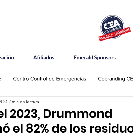
zación
Afiliados
Emerald Sponsors
e
Centro Control de Emergencias
Cobranding C
2024
2 min de lectura
OSAC
Community Meets
Emerald Sponsor
el 2023, Drummond
 el 82% de los residu
orking CEA
Power Talks
Reconocimientos