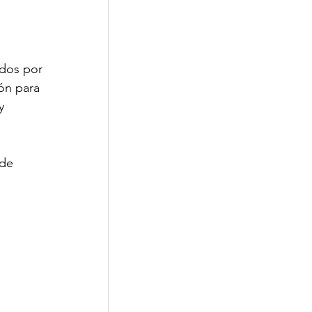
ados por 
ón para 
y 
 de 
 