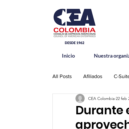
Inicio
Nuestra organi
All Posts
Afiliados
C-Suit
CEA Colombia
22 feb 
Comité de Seguridad CEA-
Durante 
aprovechó
Hands for Change
Netw