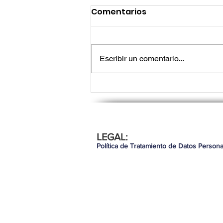
Comentarios
Escribir un comentario...
Lo que los líderes de tec
LEGAL:
necesitan saber para seg
Política de Tratamiento de Datos Persona
demostrando valor en 20