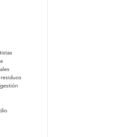
istas 
a 
ales 
 residuos 
gestión 
dio 