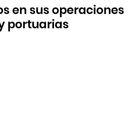
s en sus operaciones
ión de talento humano
Sostenibilidad
Seguridad 
y portuarias