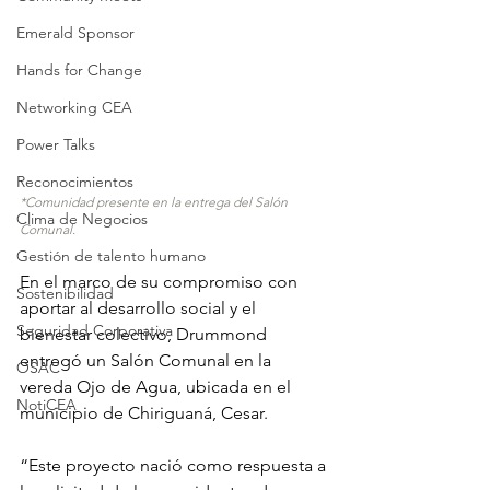
Emerald Sponsor
Hands for Change
Networking CEA
Power Talks
Reconocimientos
*Comunidad presente en la entrega del Salón 
Clima de Negocios
Comunal.
Gestión de talento humano
En el marco de su compromiso con 
Sostenibilidad
aportar al desarrollo social y el 
Seguridad Corporativa
bienestar colectivo, Drummond 
entregó un Salón Comunal en la 
OSAC
vereda Ojo de Agua, ubicada en el 
NotiCEA
municipio de Chiriguaná, Cesar. 
“Este proyecto nació como respuesta a 