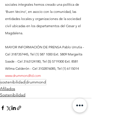
sociales integrales hemos creado una política de 
‘Buen Vecino’, en asocio con la comunidad, las 
entidades locales y organizaciones de la sociedad 
civil ubicadas en los departamentos del Cesar y el 
Magdalena. 
MAYOR INFORMACIÓN DE PRENSA Pablo Urrutia - 
Cel 3187357445, Tel (1) 587 1000 Ext. 5809 Margarita 
Saade - Cel 3163124180, Tel (5) 5719300 Ext. 8581 
Wilma Calderón - Cel 3102876085, Tel (1) 6115014 
www.drummondltd.com
sostenibilidad
drummond
Afiliados
Sostenibilidad