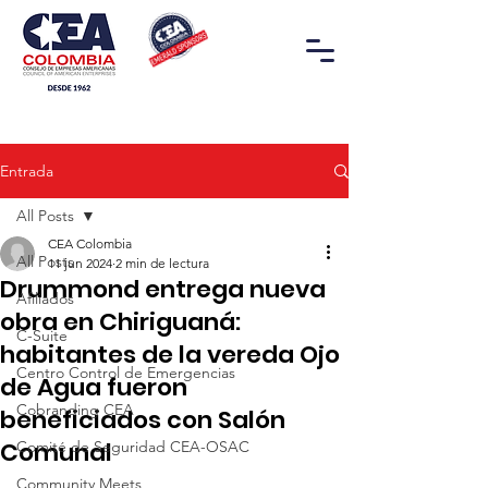
Entrada
All Posts
CEA Colombia
All Posts
11 jun 2024
2 min de lectura
Drummond entrega nueva
Afiliados
obra en Chiriguaná:
C-Suite
habitantes de la vereda Ojo
Centro Control de Emergencias
de Agua fueron
Cobranding CEA
beneficiados con Salón
Comunal
Comité de Seguridad CEA-OSAC
Community Meets