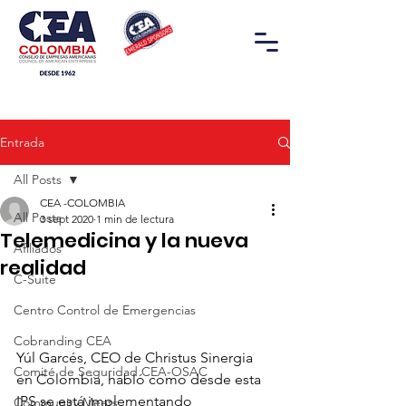
Entrada
All Posts
CEA -COLOMBIA
All Posts
3 sept 2020
1 min de lectura
Telemedicina y la nueva
Afiliados
realidad
C-Suite
Centro Control de Emergencias
Cobranding CEA
Yúl Garcés, CEO de Christus Sinergia 
Comité de Seguridad CEA-OSAC
en Colombia, habló como desde esta 
IPS se está implementando 
Community Meets