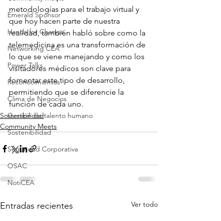
metodologías para el trabajo virtual y 
Emerald Sponsor
que hoy hacen parte de nuestra 
Hands for Change
realidad, también habló sobre como la 
telemedicina es una transformación de 
Networking CEA
lo que se viene manejando y como los 
Power Talks
visitadores médicos son clave para 
fomentar este tipo de desarrollo, 
Reconocimientos
permitiendo que se diferencie la 
Clima de Negocios
función de cada uno. 
Sostenibilidad
Gestión de talento humano
Community Meets
Sostenibilidad
Seguridad Corporativa
OSAC
NotiCEA
Ver todo
Entradas recientes