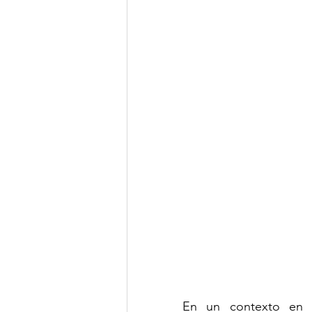
Clima de Negocios
Gest
OSAC
NotiCEA
En un contexto en el