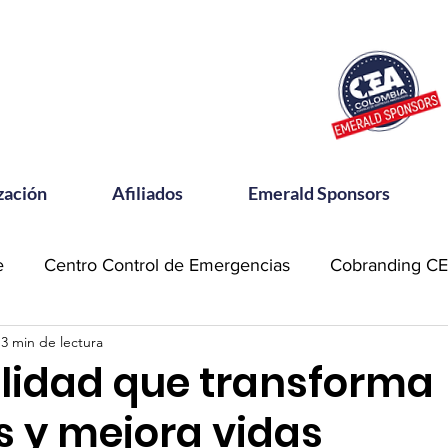
zación
Afiliados
Emerald Sponsors
e
Centro Control de Emergencias
Cobranding C
3 min de lectura
OSAC
Community Meets
Emerald Sponsor
ilidad que transforma
os y mejora vidas
orking CEA
Power Talks
Reconocimientos