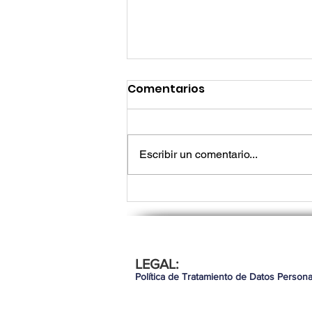
Comentarios
Escribir un comentario...
Lo que los líderes de tec
LEGAL:
necesitan saber para seg
Política de Tratamiento de Datos Persona
demostrando valor en 20