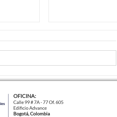
nología
Ford Racing avanza en l
OFICINA:
uir
para su regreso a los Hi
Calle 99 # 7A - 77 Of. 605
les
26
Mans
Edificio Advance
Bogotá, Colombia