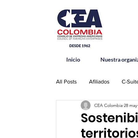
Inicio
Nuestra organi
All Posts
Afiliados
C-Suit
CEA Colombia
28 may
Comité de Seguridad CEA-
Sostenib
territori
Hands for Change
Netw