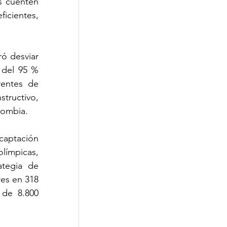
 cuenten 
cientes, 
ó desviar 
 del 95 % 
entes de 
tructivo, 
lombia.
captación 
límpicas, 
tegia de 
es en 318 
de 8.800 