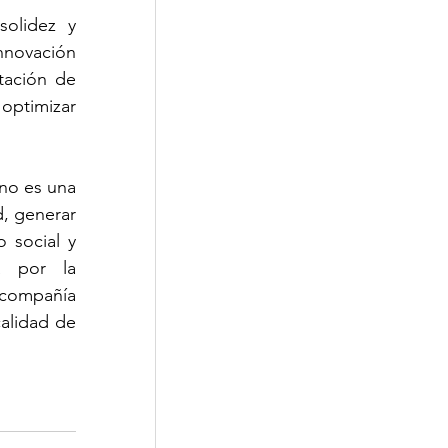
olidez y 
nnovación 
ación de 
ptimizar 
no es una 
, generar 
 social y 
 por la 
compañía 
lidad de 