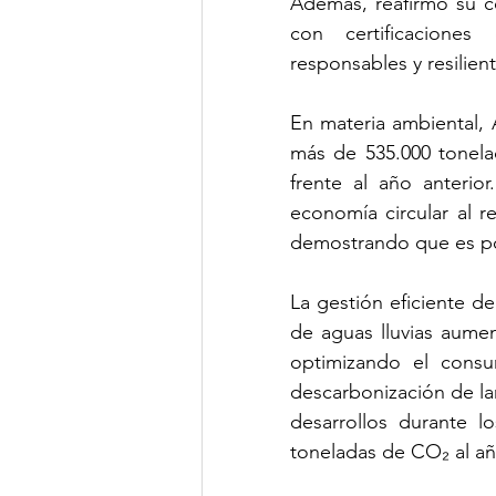
Además, reafirmó su c
con certificaciones
responsables y resilient
En materia ambiental, A
más de 535.000 tonelad
frente al año anteri
economía circular al r
demostrando que es po
La gestión eficiente d
de aguas lluvias aumen
optimizando el consu
descarbonización de lar
desarrollos durante 
toneladas de CO₂ al añ