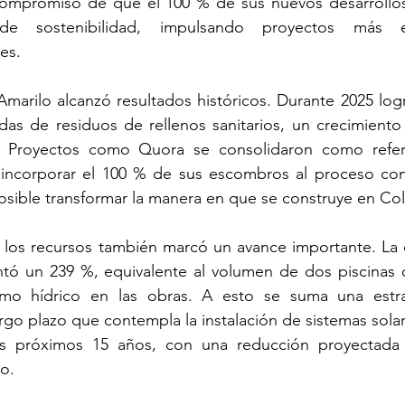
ompromiso de que el 100 % de sus nuevos desarrollos
 de sostenibilidad, impulsando proyectos más efi
es.
marilo alcanzó resultados históricos. Durante 2025 logr
as de residuos de rellenos sanitarios, un crecimiento
or. Proyectos como Quora se consolidaron como refer
eincorporar el 100 % de sus escombros al proceso cons
sible transformar la manera en que se construye en Co
e los recursos también marcó un avance importante. La 
tó un 239 %, equivalente al volumen de dos piscinas o
mo hídrico en las obras. A esto se suma una estra
go plazo que contempla la instalación de sistemas solar
los próximos 15 años, con una reducción proyectada 
o.