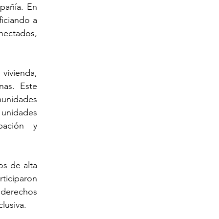
añía. En 
iciando a 
ctados, 
ivienda, 
as. Este 
unidades 
unidades 
pación y 
s de alta 
iciparon 
derechos 
lusiva.