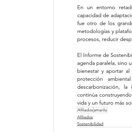
En un entorno retado
capacidad de adaptació
fue otro de los grande
metodologías y plataf
procesos, reducir despe
El Informe de Sostenibi
agenda paralela, sino u
bienestar y aportar al
protección ambient
descarbonización, la i
continúa construyendo
vida y un futuro más s
Afiliados
amarilo
Afiliados
Sostenibilidad