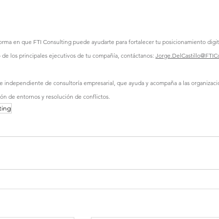
forma en que FTI Consulting puede ayudarte para fortalecer tu posicionamiento digita
o de los principales ejecutivos de tu compañía, contáctanos: 
Jorge.DelCastillo@FTIC
 e independiente de consultoría empresarial, que ayuda y acompaña a las organizaci
ión de entornos y resolución de conflictos.
ting