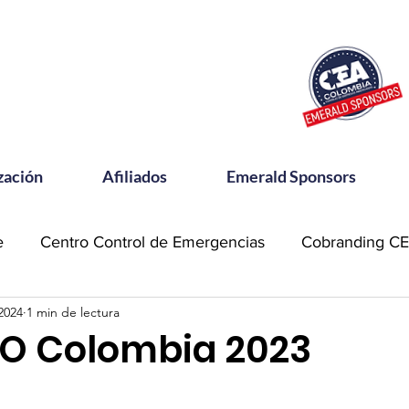
zación
Afiliados
Emerald Sponsors
e
Centro Control de Emergencias
Cobranding C
2024
1 min de lectura
OSAC
Community Meets
Emerald Sponsor
EO Colombia 2023
orking CEA
Power Talks
Reconocimientos