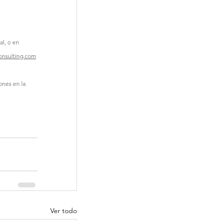
l, o en 
onsulting.com
ones en la 
Ver todo