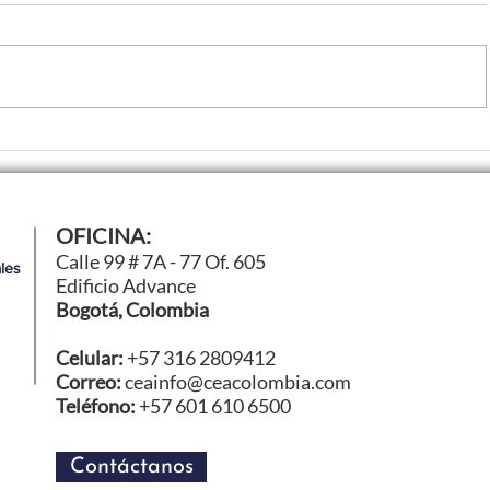
nología
Hilton Bogotá obtiene el
OFICINA:
uir
y se posiciona entre los 
Calle 99 # 7A - 77 Of. 605
les
26
hoteles de la cadena a ni
Edificio Advance
Bogotá, Colombia
Celular:
+57 316 2809412
Correo:
ceainfo@ceacolombia.com
Teléfono:
+57 601 610 6500
Contáctanos