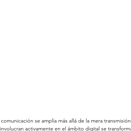
ión de talento humano
Sostenibilidad
Seguridad 
omunicación se amplía más allá de la mera transmisión
involucran activamente en el ámbito digital se transform