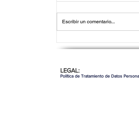
Escribir un comentario...
Lo que los líderes de tec
LEGAL:
necesitan saber para seg
Política de Tratamiento de Datos Persona
demostrando valor en 20