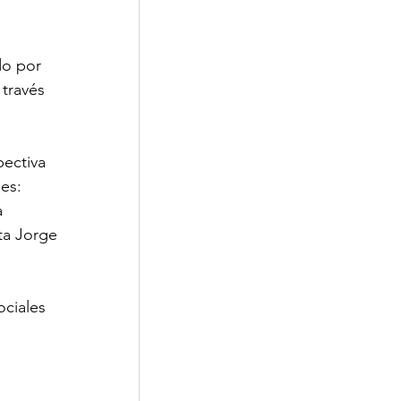
do por 
través 
ectiva 
es: 
a 
ta Jorge 
ciales 