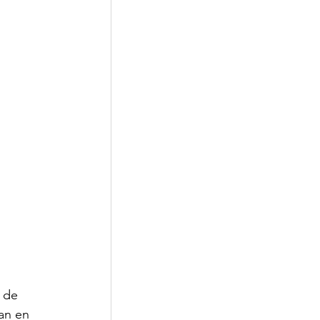
Corporativa
 de 
an en 