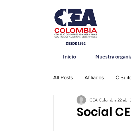
Inicio
Nuestra organi
All Posts
Afiliados
C-Suit
CEA Colombia
22 abr 
Comité de Seguridad CEA-
Social C
Hands for Change
Netw