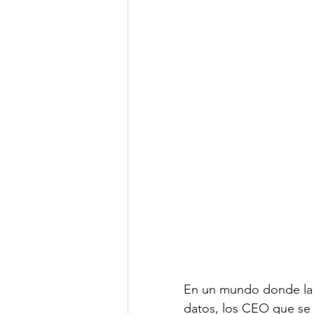
Clima de Negocios
Gest
OSAC
NotiCEA
En un mundo donde la c
datos, los CEO que se 