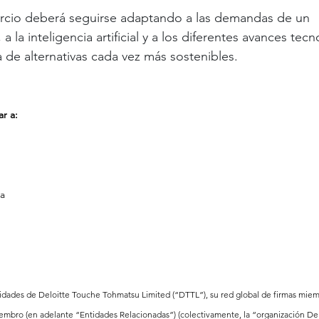
ercio deberá seguirse adaptando a las demandas de un 
la inteligencia artificial y a los diferentes avances tecn
 de alternativas cada vez más sostenibles.
r a:
ca
tidades de Deloitte Touche Tohmatsu Limited (“DTTL”), su red global de firmas miem
iembro (en adelante “Entidades Relacionadas”) (colectivamente, la “organización Del