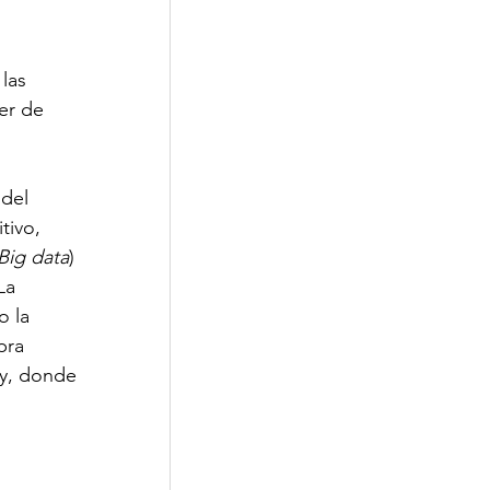
 
las 
er de 
del 
tivo, 
Big data
) 
La 
 la 
pra 
ay, donde 