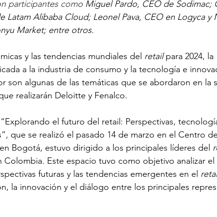
on participantes como
Miguel Pardo, CEO de Sodimac; 
de Latam Alibaba Cloud; Leonel Pava, CEO en Logyca y N
nyu Market; entre otros.
micas y las tendencias mundiales del 
retail
 para 2024, la 
plicada a la industria de consumo y la 
tecnología e innova
or
son algunas de las temáticas que se abordaron en la
que realizarán Deloitte y Fenalco.
 “
Explorando el futuro del retail: Perspectivas, tecnología
s”
, 
que se realizó el pasado 14 de marzo en el Centro de
 en Bogotá, estuvo dirigido a
los principales líderes del 
r
n Colombia. Este espacio tuvo como objetivo analizar el 
rspectivas futuras y las tendencias emergentes en el 
retai
n, la innovación y el diálogo entre los principales repre