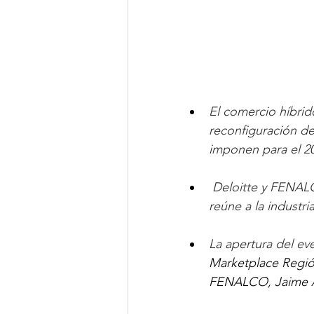
El comercio híbrid
reconfiguración de
imponen para el 2
Deloitte y FENALC
reúne a la industr
La apertura del ev
Marketplace Región
FENALCO, Jaime A