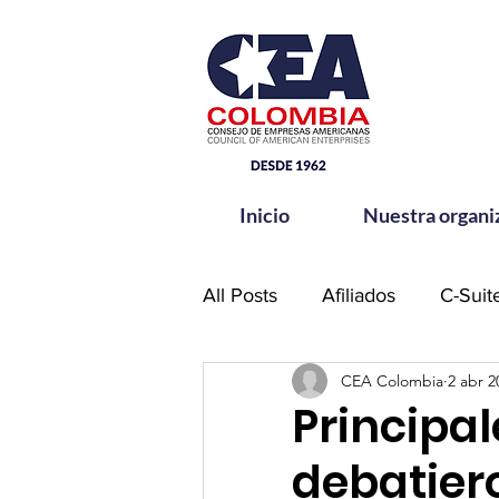
Inicio
Nuestra organi
All Posts
Afiliados
C-Suit
CEA Colombia
2 abr 2
Comité de Seguridad CEA-
Principal
debatiero
Hands for Change
Netw