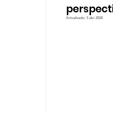
perspecti
Clima de Negocios
Gest
Actualizado:
5 abr 2024
OSAC
NotiCEA