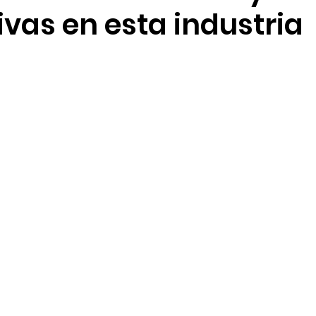
vas en esta industria
ión de talento humano
Sostenibilidad
Seguridad 