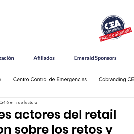
zación
Afiliados
Emerald Sponsors
e
Centro Control de Emergencias
Cobranding C
024
6 min de lectura
OSAC
Community Meets
Emerald Sponsor
es actores del retail
n sobre los retos y
orking CEA
Power Talks
Reconocimientos