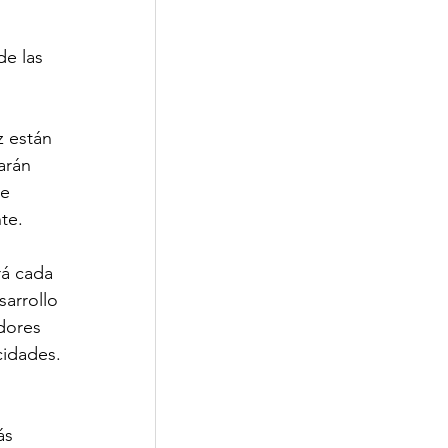
de las 
z están 
arán 
e 
te. 
rá cada 
arrollo 
dores 
cidades. 
ás 