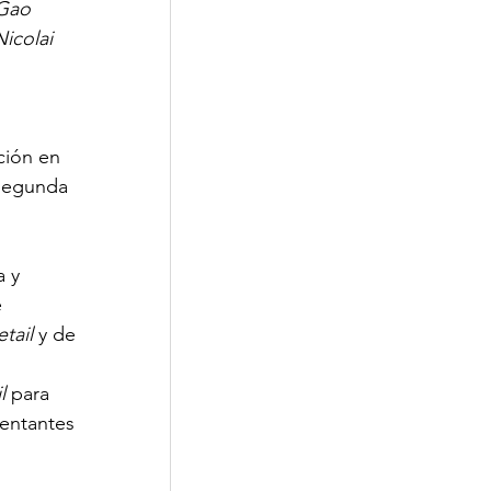
Gao 
icolai 
ción en 
 segunda 
 y 
 
etail
 y de 
l
 para 
sentantes 