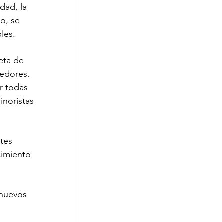
dad, la 
o, se 
les. 
eta de 
edores. 
r todas 
noristas 
ntes 
cimiento 
 nuevos 