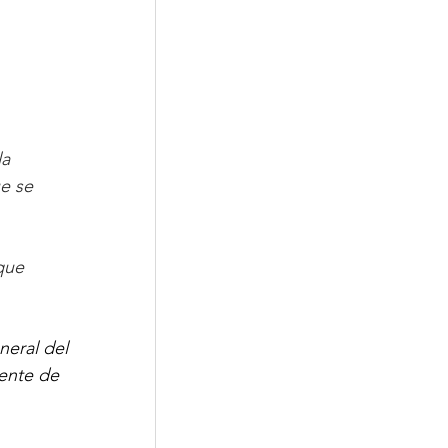
a 
e se 
que 
neral del 
ente de 