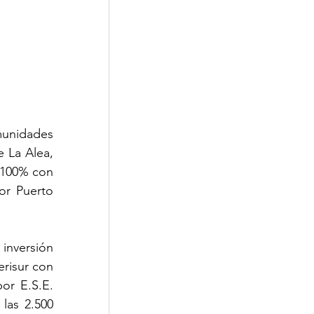
unidades 
 La Alea, 
 100% con 
r Puerto 
nversión 
risur con 
r E.S.E. 
as 2.500 