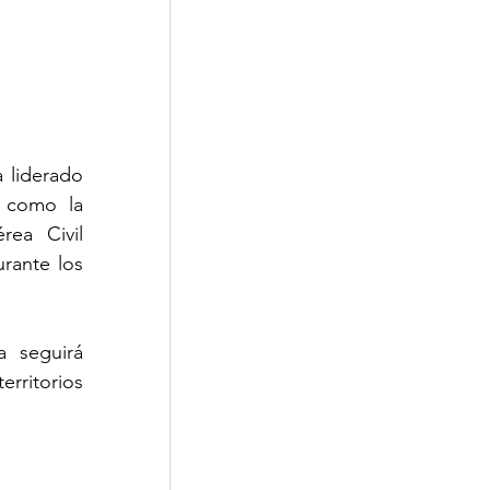
 liderado 
 como la 
ea Civil 
ante los 
seguirá 
rritorios 