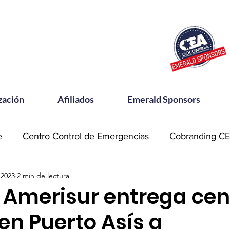
zación
Afiliados
Emerald Sponsors
e
Centro Control de Emergencias
Cobranding C
 2023
2 min de lectura
OSAC
Community Meets
Emerald Sponsor
 Amerisur entrega cen
en Puerto Asís a
orking CEA
Power Talks
Reconocimientos