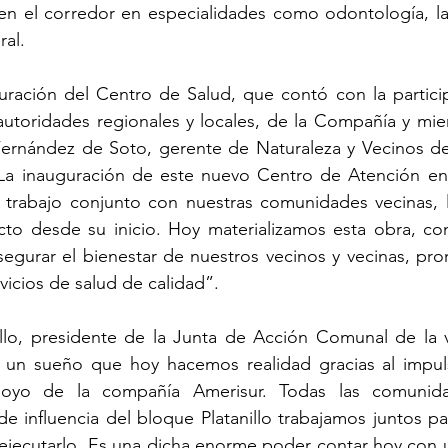
n el corredor en especialidades como odontología, lab
ral.
ración del Centro de Salud, que contó con la particip
autoridades regionales y locales, de la Compañía y mi
ernández de Soto, gerente de Naturaleza y Vecinos de 
La inauguración de este nuevo Centro de Atención en 
trabajo conjunto con nuestras comunidades vecinas, la
to desde su inicio. Hoy materializamos esta obra, con
segurar el bienestar de nuestros vecinos y vecinas, pr
rvicios de salud de calidad”.
illo, presidente de la Junta de Acción Comunal de la 
 un sueño que hoy hacemos realidad gracias al impuls
oyo de la compañía Amerisur. Todas las comunida
e influencia del bloque Platanillo trabajamos juntos pa
ejecutarlo. Es una dicha enorme poder contar hoy con 