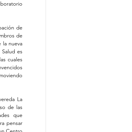
oratorio 
ación de 
embros de 
la nueva 
Salud es 
s cuales 
vencidos 
omoviendo 
vereda La 
o de las 
des que 
ra pensar 
un Centro 