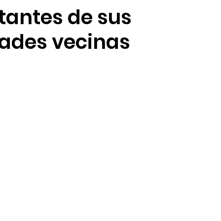
tantes de sus
ión de talento humano
Sostenibilidad
Seguridad 
ades vecinas