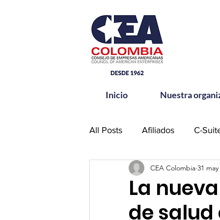
Inicio
Nuestra organi
All Posts
Afiliados
C-Suit
CEA Colombia
31 may
Comité de Seguridad CEA-
La nueva
de salud 
Hands for Change
Netw