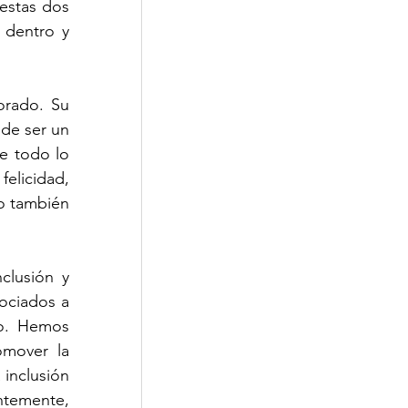
estas dos 
 dentro y 
rado. Su 
de ser un 
 todo lo 
licidad, 
o también 
lusión y 
ciados a 
o. Hemos 
mover la 
inclusión 
temente, 