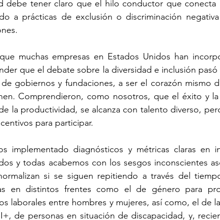
dad debe tener claro que el hilo conductor que conecta 
do a prácticas de exclusión o discriminación negativa
ones. 
n que muchas empresas en Estados Unidos han incorpo
nder que el debate sobre la diversidad e inclusión pasó 
de gobiernos y fundaciones, a ser el corazón mismo de
n. Comprendieron, como nosotros, que el éxito y la fe
 la productividad, se alcanza con talento diverso, per
entivos para participar. 
os implementado diagnósticos y métricas claras en inc
dos y todas acabemos con los sesgos inconscientes aso
normalizan si se siguen repitiendo a través del tiemp
ias en distintos frentes como el de género para pro
s laborales entre hombres y mujeres, así como, el de la 
, de personas en situación de discapacidad, y, recien