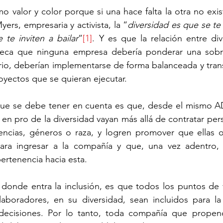
o valor y color porque si una hace falta la otra no exi
yers, empresaria y activista, la “
diversidad es que se te i
ión de talento humano
Sostenibilidad
Seguridad 
e te inviten a bailar
”
[1]
. Y es que la relación entre div
nseca que ninguna empresa debería ponderar una sobre 
rio, deberían implementarse de forma balanceada y trans
royectos que se quieran ejecutar. 
que se debe tener en cuenta es que, desde el mismo AD
 en pro de la diversidad vayan más allá de contratar per
encias, géneros o raza, y logren promover que ellas o
ara ingresar a la compañía y que, una vez adentro, s
ertenencia hacia esta. 
donde entra la inclusión, es que todos los puntos de vi
aboradores, en su diversidad, sean incluidos para la
ecisiones. Por lo tanto, toda compañía que propend