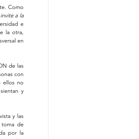
ste. Como 
nvite a la 
Corporativa
ersidad e 
la otra, 
versal en 
N de las 
sonas con 
 ellos no 
ientan y 
sta y las 
 toma de 
a por la 