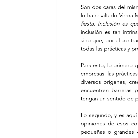
Son dos caras del mism
lo ha resaltado Vernā M
Clima de Negocios
Gest
fiesta. Inclusión es qu
inclusión es tan intrí
sino que, por el contra
OSAC
NotiCEA
todas las prácticas y p
Para esto, lo primero 
empresas, las prácticas
diversos orígenes, cre
encuentren barreras p
tengan un sentido de p
Lo segundo, y es aquí 
opiniones de esos col
pequeñas o grandes d