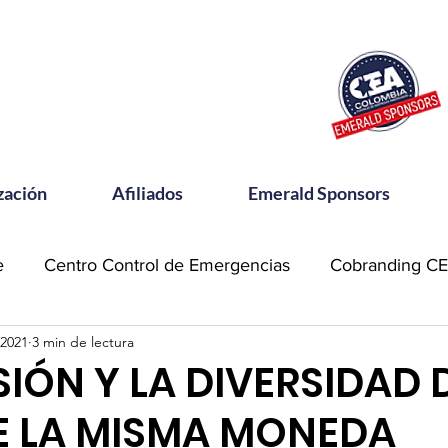
zación
Afiliados
Emerald Sponsors
e
Centro Control de Emergencias
Cobranding C
 2021
3 min de lectura
OSAC
Community Meets
Emerald Sponsor
SIÓN Y LA DIVERSIDAD
E LA MISMA MONEDA
orking CEA
Power Talks
Reconocimientos