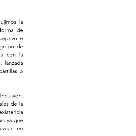
ujimos la 
forma de 
eptivo e 
grupo de 
s con la 
 lanzada 
rtillas o 
clusión, 
les de la 
xistencia 
s, ya que 
uzcan en 