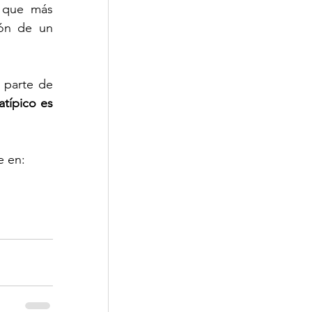
 que más 
ón de un 
parte de 
atípico es 
e en: 