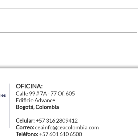
nología
Ford Racing avanza en l
OFICINA:
uir
para su regreso a los Hi
Calle 99 # 7A - 77 Of. 605
les
26
Mans
Edificio Advance
Bogotá, Colombia
Celular:
+57 316 2809412
Correo:
ceainfo@ceacolombia.com
Teléfono:
+57 601 610 6500