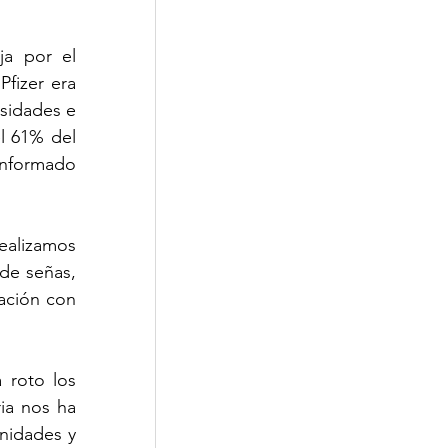
a por el 
fizer era 
sidades e 
l 61% del 
nformado 
lizamos 
e señas, 
ación con 
 roto los 
ia nos ha 
idades y 