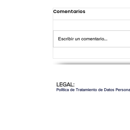
Comentarios
Escribir un comentario...
Lo que los líderes de tec
LEGAL:
necesitan saber para seg
Política de Tratamiento de Datos Persona
demostrando valor en 20