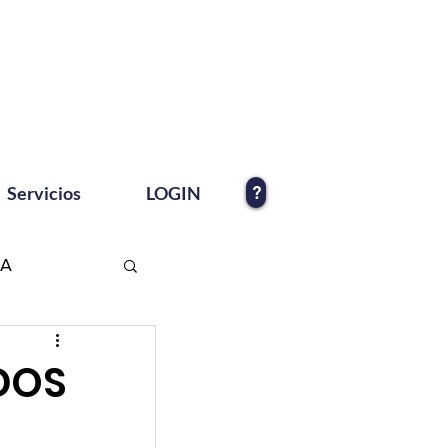
?
Servicios
LOGIN
EA
 DOS