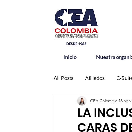
Inicio
Nuestra organi
All Posts
Afiliados
C-Suit
CEA Colombia
18 ago
Comité de Seguridad CEA-
LA INCLU
CARAS D
Hands for Change
Netw