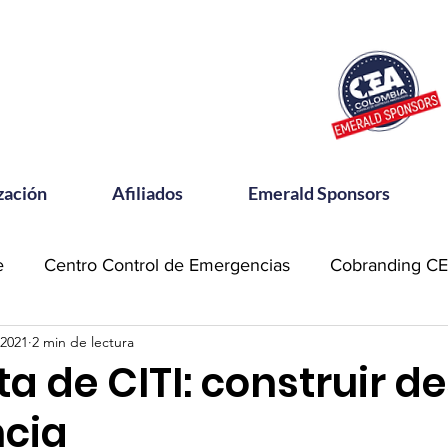
zación
Afiliados
Emerald Sponsors
e
Centro Control de Emergencias
Cobranding C
 2021
2 min de lectura
OSAC
Community Meets
Emerald Sponsor
a de CITI: construir d
ncia
orking CEA
Power Talks
Reconocimientos