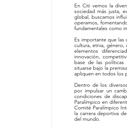
En Citi vemos la diver
sociedad más justa, eq
Clima de Negocios
Gest
global, buscamos influi
operamos, fomentando u
fundamentales como in
OSAC
NotiCEA
Es importante que las 
cultura, etnia, género,
elementos diferencia
innovación, competitiv
base de las políticas 
situarse bajo la premi
apliquen en todos los 
Dentro de los diverso
por impulsar un cambi
condiciones de discap
Paralímpico en diferent
Comité Paralímpico Inte
la carrera deportiva d
del mundo.