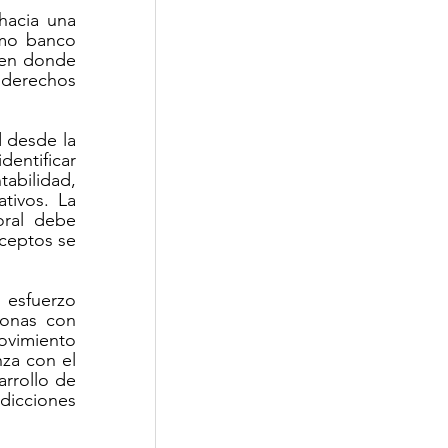
hacia una 
mo banco 
Corporativa
 en donde 
derechos 
 desde la 
entificar 
bilidad, 
tivos. La 
ral debe 
ceptos se 
esfuerzo 
onas con 
vimiento 
za con el 
rrollo de 
dicciones 