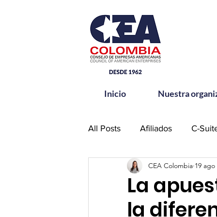
Inicio
Nuestra organi
All Posts
Afiliados
C-Suit
CEA Colombia
19 ago
Comité de Seguridad CEA-
La apuest
la difere
Hands for Change
Netw