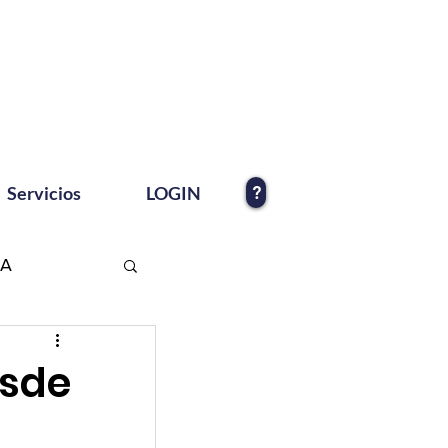
?
Servicios
LOGIN
EA
esde