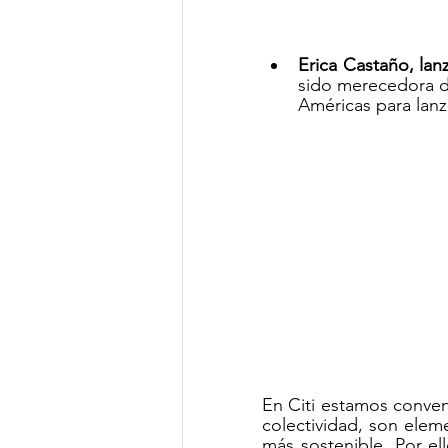
Erica Castaño, lan
sido merecedora de
Américas para lanz
En Citi estamos convenc
colectividad, son elem
más sostenible. Por el