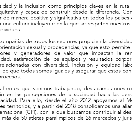
sidad y la inclusión como principios claves en la ruta 
uitativa y capaz de construir desde la diferencia. Co
ión de talento humano
Sostenibilidad
Seguridad 
r de manera positiva y significativa en todos los países
na cultura incluyente en la que se respeten nuestros 
dividuos.
compañías de todos los sectores propicien la diversidad
 orientación sexual y procedencias, ya que esto permite id
dores y generadores de valor que impactan la renta
idad, satisfacción de los equipos y resultados corpora
relacionadas con diversidad, inclusión y equidad labo
sa de que todos somos iguales y asegurar que estos con
procesos.
s frentes que venimos trabajando, destacamos nuestro 
o en las percepciones de la sociedad hacia las pers
acidad. Para ello, desde el año 2012 apoyamos al Mo
es territorios, y a partir del 2018 consolidamos una alian
rnacional (CPI), con la que buscamos contribuir al desa
e más de 50 atletas paralímpicos de 26 mercados y juris