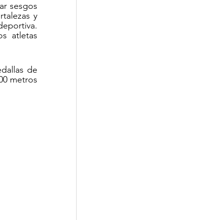
r sesgos 
talezas y 
eportiva. 
 atletas 
allas de 
00 metros 