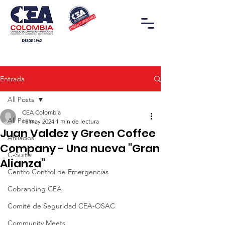
Entrada
All Posts
CEA Colombia
All Posts
15 may 2024
1 min de lectura
Juan Valdez y Green Coffee
Afiliados
Company - Una nueva "Gran
C-Suite
Alianza"
Centro Control de Emergencias
Cobranding CEA
Comité de Seguridad CEA-OSAC
Community Meets