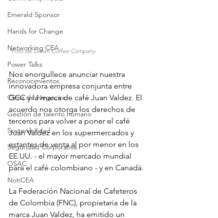
Emerald Sponsor
Hands for Change
Networking CEA
*Foto de Green Coffee Company.
Power Talks
Nos enorgullece anunciar nuestra 
Reconocimientos
innovadora empresa conjunta entre 
Clima de Negocios
GCC y la marca de café Juan Valdez. El 
acuerdo nos otorga los derechos de 
Gestión de talento humano
terceros para volver a poner el café 
Sostenibilidad
Juan Valdez en los supermercados y 
estantes de venta al por menor en los 
Seguridad Corporativa
EE.UU. - el mayor mercado mundial 
OSAC
para el café colombiano - y en Canadá. 
NotiCEA
La Federación Nacional de Cafeteros 
de Colombia (FNC), propietaria de la 
marca Juan Valdez, ha emitido un 