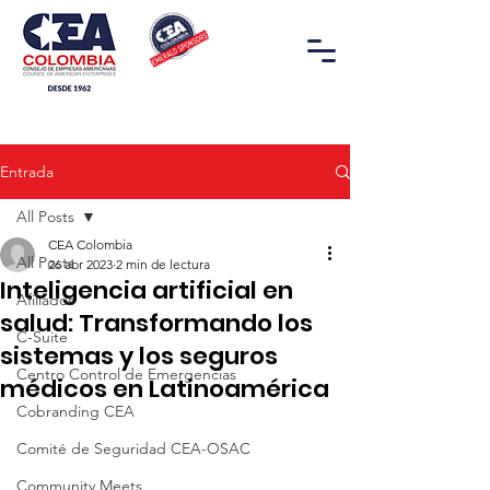
Entrada
All Posts
CEA Colombia
All Posts
26 abr 2023
2 min de lectura
Inteligencia artificial en
Afiliados
salud: Transformando los
C-Suite
sistemas y los seguros
Centro Control de Emergencias
médicos en Latinoamérica
Cobranding CEA
Comité de Seguridad CEA-OSAC
Community Meets