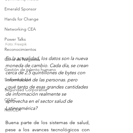
Emerald Sponsor
Hands for Change
Networking CEA
Power Talks
Foto: Freepik
Reconocimientos
En la actualidad, los datos son la nueva 
Clima de Negocios
moneda de cambio. Cada día, se crean 
Gestión de talento humano
cerca de 2.5 quintillones de bytes con 
Sostenibilidad
información de las personas. pero 
¿qué tanto de esas grandes cantidades 
Seguridad Corporativa
de información realmente se 
OSAC
aprovecha en el sector salud de 
Latinoamérica?
NotiCEA
Buena parte de los sistemas de salud, 
pese a los avances tecnológicos con 