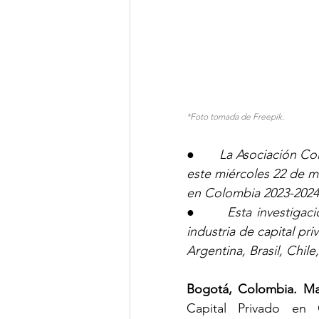
*Foto tomada de Freepik.
●       
La Asociación Col
este miércoles 22 de ma
en Colombia 2023-2024
●      
Esta investigac
industria de capital pr
Argentina, Brasil, Chil
Bogotá, Colombia. Ma
Capital Privado en 