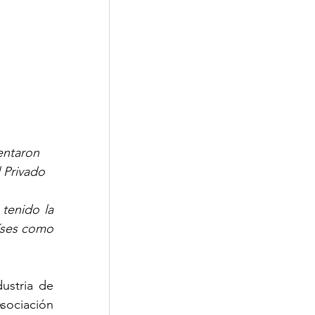
entaron 
 Privado 
tenido la 
íses como 
stria de 
ociación 