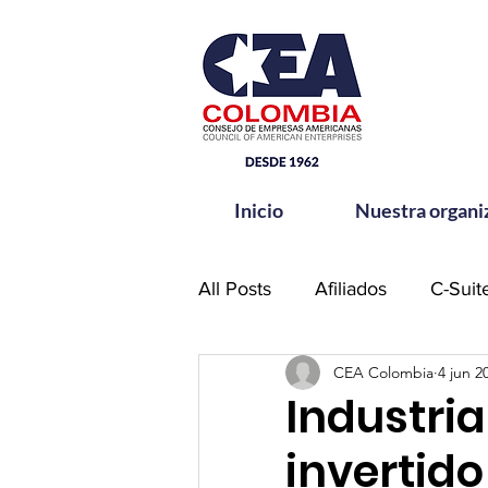
Inicio
Nuestra organi
All Posts
Afiliados
C-Suit
CEA Colombia
4 jun 2
Comité de Seguridad CEA-
Industria
invertid
Hands for Change
Netw