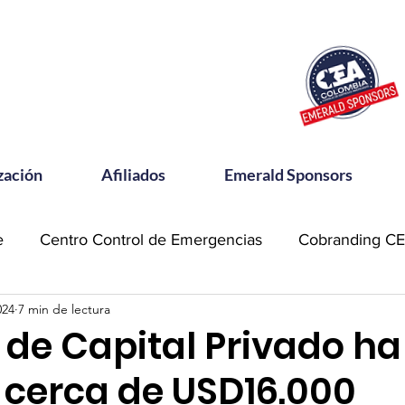
zación
Afiliados
Emerald Sponsors
e
Centro Control de Emergencias
Cobranding C
024
7 min de lectura
OSAC
Community Meets
Emerald Sponsor
 de Capital Privado ha
o cerca de USD16.000
orking CEA
Power Talks
Reconocimientos