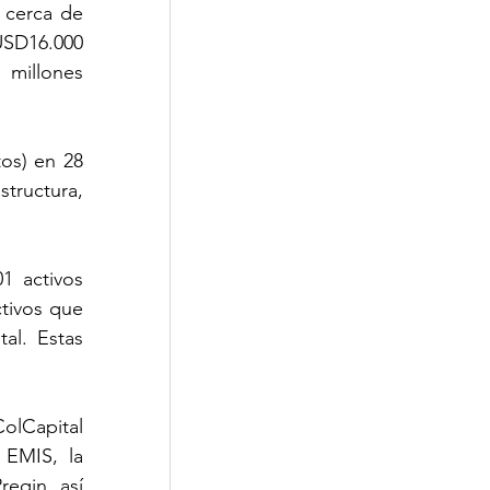
cerca de 
SD16.000 
millones 
s) en 28 
tructura, 
 activos 
tivos que 
l. Estas 
olCapital 
EMIS, la 
eqin, así 