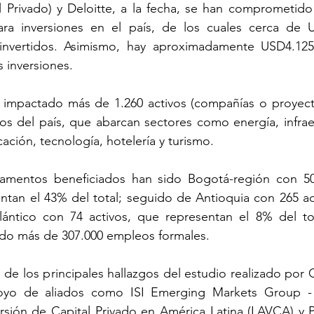
Privado) y Deloitte, a la fecha, se han comprometido 
ra inversiones en el país, de los cuales cerca de U
invertidos. Asimismo, hay aproximadamente USD4.125 
s inversiones.
 impactado más de 1.260 activos (compañías o proyecto
s del país, que abarcan sectores como energía, infraes
cación, tecnología, hotelería y turismo.
tamentos beneficiados han sido Bogotá-región con 501
entan el 43% del total; seguido de Antioquia con 265 ac
ántico con 74 activos, que representan el 8% del tota
ado más de 307.000 empleos formales.
de los principales hallazgos del estudio realizado por C
poyo de aliados como ISI Emerging Markets Group - 
rsión de Capital Privado en América Latina (LAVCA) y Pr