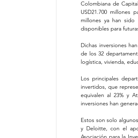
Colombiana de Capital 
USD21.700 millones pa
millones ya han sido 
disponibles para futura
Dichas inversiones han
de los 32 departamento
logística, vivienda, edu
Los principales depar
invertidos, que repres
equivalen al 23% y Atl
inversiones han gener
Estos son solo algunos 
y Deloitte, con el a
Asociación para la Inve