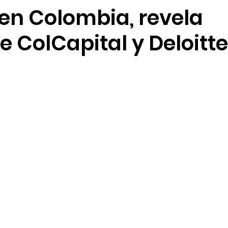
 en Colombia, revela
ión de talento humano
Sostenibilidad
Seguridad 
e ColCapital y Deloitte