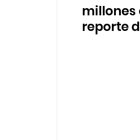
millones
Clima de Negocios
Gest
reporte d
OSAC
NotiCEA