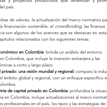
sas y proyectos productivos que dinamizan y prom
el país.
olsas de valores, la actualización del marco normativo pa
la financiación sostenible, el 
crowdfunding
, las finanzas 
ucia son algunos de los avances que se destacan en esta i
apítulos relacionados con los siguientes temas:
conómico en Colombia
: brinda un análisis del entorno 
n Colombia, que incluye la inversión extranjera y las 
micas a corto y largo plazo.
l privado: una visión mundial y regional:
 compara la indus
 el ámbito global y regional, con un enfoque específico e
Colombia.
stria de capital privado en Colombia: 
profundiza la situac
ria en Colombia, incluye actualizaciones al marco normati
profesionales en el país, los tipos y las estrategias de 