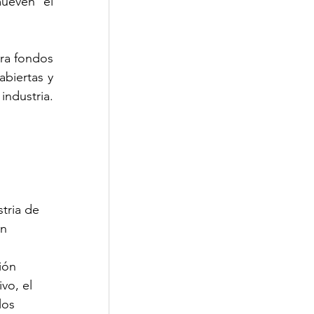
ueven el 
ra fondos 
abiertas y 
ndustria. 
tria de 
n 
ión 
vo, el 
los 