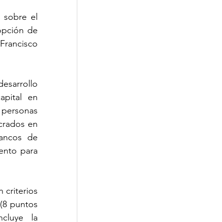
sobre el 
pción de 
rancisco 
esarrollo 
pital en 
 personas 
crados en 
ancos de 
ento para 
criterios 
(8 puntos 
luye la 