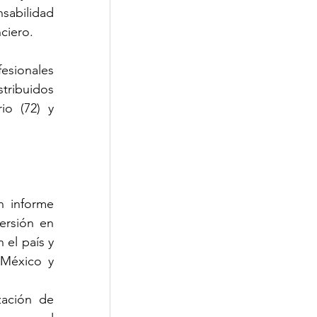
sabilidad 
ciero.
esionales 
ribuidos 
io (72) y 
 informe 
rsión en 
el país y 
México y 
ación de 