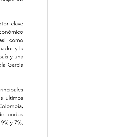
tor clave 
económico 
así como 
ador y la 
aís y una 
a García 
ncipales 
s últimos 
Colombia, 
de fondos 
 9% y 7%, 