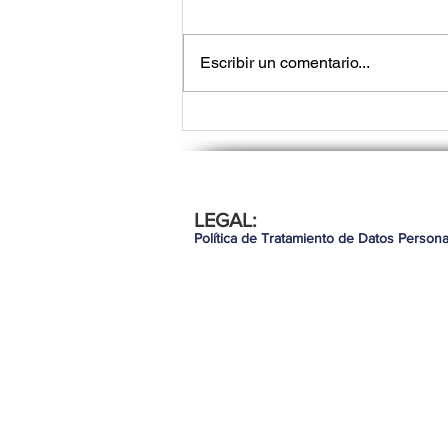
Escribir un comentario...
Lo que los líderes de tec
LEGAL:
necesitan saber para seg
Política de Tratamiento de Datos Persona
demostrando valor en 20