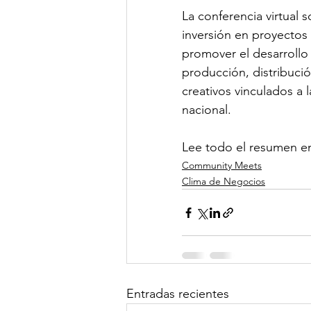
La conferencia virtual 
inversión en proyectos 
Clima de Negocios
Gest
promover el desarrollo
producción, distribució
creativos vinculados a l
OSAC
NotiCEA
nacional.
Lee todo el resumen en 
Community Meets
Clima de Negocios
Entradas recientes