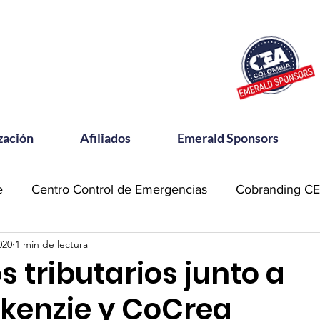
zación
Afiliados
Emerald Sponsors
e
Centro Control de Emergencias
Cobranding C
020
1 min de lectura
OSAC
Community Meets
Emerald Sponsor
s tributarios junto a
kenzie y CoCrea
orking CEA
Power Talks
Reconocimientos