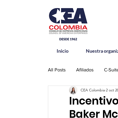
Inicio
Nuestra organi
All Posts
Afiliados
C-Suit
CEA Colombia
2 oct 2
Comité de Seguridad CEA-
Incentivo
Baker Mc
Hands for Change
Netw