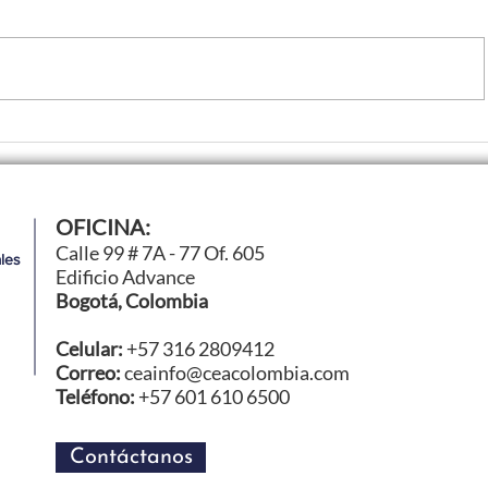
nología
Hilton Bogotá obtiene el
OFICINA:
uir
y se posiciona entre los 
Calle 99 # 7A - 77 Of. 605
les
26
hoteles de la cadena a ni
Edificio Advance
Bogotá, Colombia
Celular:
+57 316 2809412
Correo:
ceainfo@ceacolombia.com
Teléfono:
+57 601 610 6500
Contáctanos