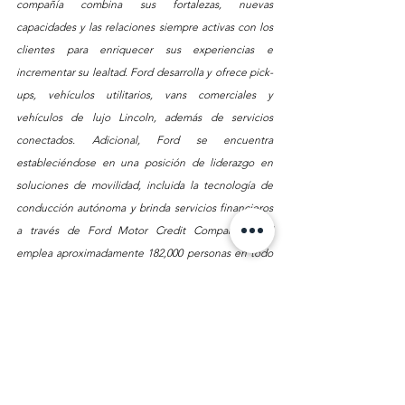
compañía combina sus fortalezas, nuevas 
capacidades y las relaciones siempre activas con los 
clientes para enriquecer sus experiencias e 
incrementar su lealtad. Ford desarrolla y ofrece pick-
ups, vehículos utilitarios, vans comerciales y 
vehículos de lujo Lincoln, además de servicios 
conectados. Adicional, Ford se encuentra 
estableciéndose en una posición de liderazgo en 
soluciones de movilidad, incluida la tecnología de 
conducción autónoma y brinda servicios financieros 
a través de Ford Motor Credit Company. Ford 
emplea aproximadamente 182,000 personas en todo 
el mundo. Para obtener más información sobre Ford, 
sus productos y Ford Credit, por favor ingrese a: 
https://urldefense.com/v3/__http:/www.corporate.for
d.com__;!!Gajz09w!B7ZxZMNq8-
l3S7u6dahF_nJtBgZsY7E2NIZ74peAt6CLS1pgfJdW-
7P173nE8jJY0vW15fGsqqQbz9vCQWfrKs__$