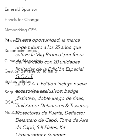
Emerald Sponsor
Hands for Change
Networking CEA
En esta oportunidad, la marca 
Power Talks
rinde tributo a los 25 años que 
Reconocimientos
estuvo la ‘Big Bronco’ por fuera 
Clima de Negocios
del mercado con 20 unidades 
limitadas de la Edición Especial 
Gestión de talento humano
G.O.A.T.
Sostenibilidad
La
 G.O.A.T. Edition incluye nueve 
accesorios exclusivos: badge 
Seguridad Corporativa
distintivo, doble juego de rines, 
OSAC
Trail Armor Delanteros & Traseros, 
NotiCEA
Protectores de Puerta, Deflector 
Delantero de Capó, Toma de Aire 
de Capó, Sill Plates, Kit 
Organizador y Sunrider.