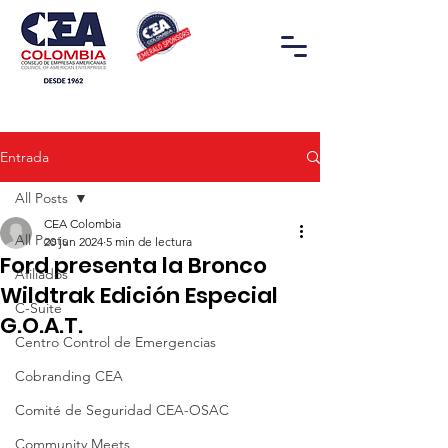
Entrada
All Posts
CEA Colombia
All Posts
20 jun 2024
5 min de lectura
Ford presenta la Bronco
Afiliados
Wildtrak Edición Especial
C-Suite
G.O.A.T.
Centro Control de Emergencias
Cobranding CEA
Comité de Seguridad CEA-OSAC
Community Meets