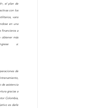
+, el plan de 
ctivas con los 
litarios, vans 
éndose en una 
financieros a 
 obtener más 
información sobre Ford, sus productos y Ford Credit, por favor ingrese a: 
peraciones de 
trenamiento, 
 de asistencia 
tura gracias a 
tor Colombia, 
tivo es darle 