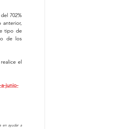
 del 702% 
nterior, 
 tipo de 
o de los 
alice el 
a-junio-
 en ayudar a 