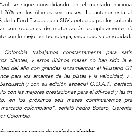
Azul se sigue consolidando en el mercado naciona
l 26% en los últimos seis meses. Lo anterior está ali
 de la Ford Escape, una SUV apetecida por los colombi
ntar con opciones de motorización completamente híb
nto con lo mejor en tecnología, seguridad y comodidad.
olombia trabajamos constantemente para satisfa
os clientes, y estos últimos meses no han sido la ex
itad del año con grandes lanzamientos: el Mustang GT
ce para los amantes de las pistas y la velocidad, y l
asquatch y con su edición especial G.O.A.T., perfecta
lo con las mejores prestaciones para el off-road y las tra
to, en los próximos seis meses continuaremos pre
 mercado colombiano”, señaló Pedro Botero, Gerente 
or Colombia.
ás crece en ventas de vehículos híbridos