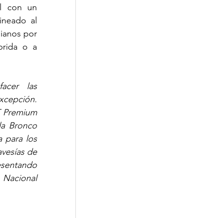
l con un 
neado al 
anos por 
rida o a 
cer las 
cepción. 
 Premium 
a Bronco 
 para los 
vesías de 
sentando 
Nacional 