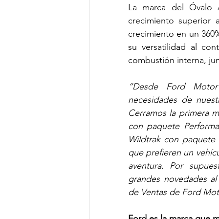
La marca del Óvalo 
crecimiento superior a
crecimiento en un 360%
su versatilidad al co
combustión interna, ju
“Desde Ford Motor C
necesidades de nuestr
Cerramos la primera m
con paquete Performan
Wildtrak con paquete S
que prefieren un vehícu
aventura. Por supues
grandes novedades al
de Ventas de Ford Mot
Ford es la marca que m