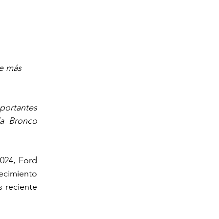
e más 
ortantes 
a Bronco 
024, 
Ford 
cimiento 
 reciente 