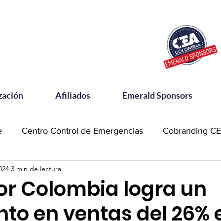
zación
Afiliados
Emerald Sponsors
e
Centro Control de Emergencias
Cobranding C
2024
3 min de lectura
OSAC
Community Meets
Emerald Sponsor
or Colombia logra un
nto en ventas del 26% 
orking CEA
Power Talks
Reconocimientos