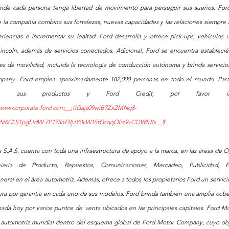
nde cada persona tenga libertad de movimiento para perseguir sus sueños. Ford
 la compañía combina sus fortalezas, nuevas capacidades y las relaciones siempre a
iencias e incrementar su lealtad. Ford desarrolla y ofrece pick-ups, vehículos uti
Lincoln, además de servicios conectados. Adicional, Ford se encuentra estableci
es de movilidad, incluida la tecnología de conducción autónoma y brinda servicios 
mpany. Ford emplea aproximadamente 182,000 personas en todo el mundo. Para
:/www.corporate.ford.com__;!!Gajz09w!B7ZxZMNq8-
eAt6CLS1pgfJdW-7P173nE8jJY0vW15fGsqqQbz9vCQWfrKs__$
 S.A.S. cuenta con toda una infraestructura de apoyo a la marca, en las áreas de O
niería de Producto, Repuestos, Comunicaciones, Mercadeo, Publicidad, En
ral en el área automotriz. Además, ofrece a todos los propietarios Ford un servicio
tura por garantía en cada uno de sus modelos. Ford brinda también una amplia cober
ada hoy por varios puntos de venta ubicados en las principales capitales. Ford Mo
n automotriz mundial dentro del esquema global de Ford Motor Company, cuyo obje