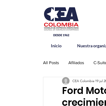
Inicio
Nuestra organi
All Posts
Afiliados
C-Suit
CEA Colombia
19 jul 
Comité de Seguridad CEA-
Ford Mot
crecimie
Hands for Change
Netw