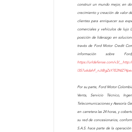
construir un mundo mejor, en do
crecimiento y creación de valor de
clientes para enriquecer sus exper
comerciales y vehículos de lujo 
posición de liderazgo en solucion
través de Ford Motor Credit Co
https://urldefense.com/v3/__http
l3S7u6dahF_nJtBgZsY7E2NIZ74p
Por su parte, Ford Motor Colombia
Venta, Servicio Técnico, Inge
Telecomunicaciones y Asesoría Gene
en carretera las 24 horas, y cober
su red de concesionarios, conform
S.A.S. hace parte de la operació