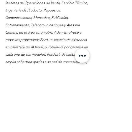
las áreas de Operaciones de Venta, Servicio Técnico, 
Ingeniería de Producto, Repuestos, 
Comunicaciones, Mercadeo, Publicidad, 
Entrenamiento, Telecomunicaciones y Asesoría 
General en el área automotriz. Además, ofrece a 
todos los propietarios Ford un servicio de asistencia 
en carretera las 24 horas, y cobertura por garantía en 
cada uno de sus modelos. Ford brinda también una 
amplia cobertura gracias a su red de concesionarios, 
conformada hoy por varios puntos de venta 
ubicados en las principales capitales. Ford Motor 
Colombia, S.A.S. hace parte de la operación 
automotriz mundial dentro del esquema global de 
Ford Motor Company, cuyo objetivo es darle 
respaldo a sus productos y servicios, así como lograr 
la satisfacción total de sus clientes.