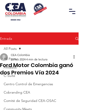
Entrada
All Posts
CEA Colombia
All Posts
23 feb 2024
4 min de lectura
Ford Motor Colombia ganó
Afiliados
dos Premios Vía 2024
C-Suite
Centro Control de Emergencias
Cobranding CEA
Comité de Seguridad CEA-OSAC
Community Meets