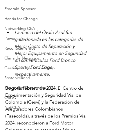
Emerald Sponsor
Hands for Change
Networking CEA
La marca del Óvalo Azul fue 
Power Talks
galardonada en las categorías de 
Mejor Costo de Reparación y 
Reconocimientos
Mejor Equipamiento en Seguridad 
Clima de Negocios
en sus vehículos Ford Bronco 
Sport y Ford Edge, 
Gestión de talento humano
respectivamente.
Sostenibilidad
Seguridad Corporativa
Bogotá, febrero de 2024.
 El Centro de 
Experimentación y Seguridad Vial de 
OSAC
Colombia (Cesvi) y la Federación de 
NotiCEA
Aseguradores Colombianos 
(Fasecolda), a través de los Premios Vía 
2024, reconocieron a Ford Motor 
Colombia en las categorías Mejor 