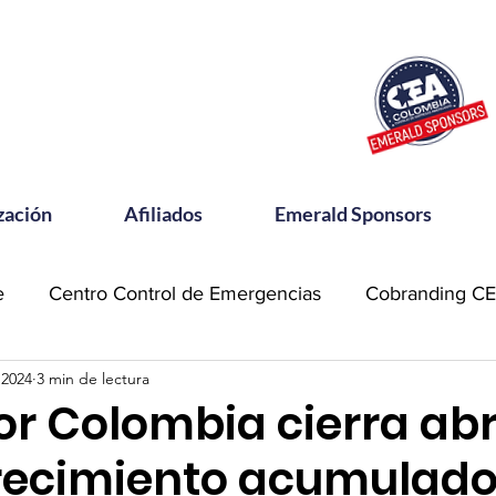
zación
Afiliados
Emerald Sponsors
e
Centro Control de Emergencias
Cobranding C
 2024
3 min de lectura
OSAC
Community Meets
Emerald Sponsor
r Colombia cierra abr
recimiento acumulado
orking CEA
Power Talks
Reconocimientos