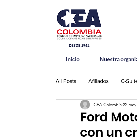
Inicio
Nuestra organi
All Posts
Afiliados
C-Suit
CEA Colombia
22 may
Comité de Seguridad CEA-
Ford Moto
con un c
Hands for Change
Netw