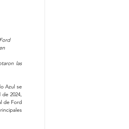
Ford 
en 
aron las 
o Azul se 
 de 2024, 
l de Ford 
incipales 