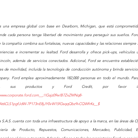
 una empresa global con base en Dearborn, Michigan, que está comprometida
nde cada persona tenga libertad de movimiento para perseguir sus sueños. Ford
 la compañía combina sus fortalezas, nuevas capacidades y las relaciones siempre a
iencias e incrementar su lealtad. Ford desarrolla y ofrece pick-ups, vehículos uti
Lincoln, además de servicios conectados. Adicional, Ford se encuentra estableci
es de movilidad, incluida la tecnología de conducción autónoma y brinda servicios 
mpany. Ford emplea aproximadamente 182,000 personas en todo el mundo. Para
:/www.corporate.ford.com__;!!Gajz09w!B7ZxZMNq8-
eAt6CLS1pgfJdW-7P173nE8jJY0vW15fGsqqQbz9vCQWfrKs__$
 S.A.S. cuenta con toda una infraestructura de apoyo a la marca, en las áreas de O
niería de Producto, Repuestos, Comunicaciones, Mercadeo, Publicidad, En