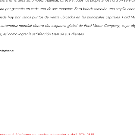
ral en el área automotriz. Además, ofrece a todos los propietarios Ford un servicio
tura por garantía en cada uno de sus modelos. Ford brinda también una amplia cober
ada hoy por varios puntos de venta ubicados en las principales capitales. Ford Mo
n automotriz mundial dentro del esquema global de Ford Motor Company, cuyo obje
, así como lograr la satisfacción total de sus clientes.
tactar a:
/gremial-4/informe-del-sector-automotor-a-abril-2024-2855