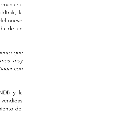
emana se 
trak, la 
del nuevo 
da de un 
ento que 
omos muy 
inuar con 
DI) y la 
vendidas 
iento del 