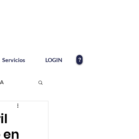
?
Servicios
LOGIN
EA
il
 en