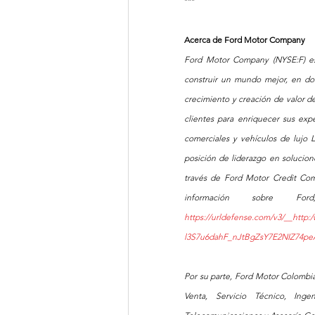
***
Acerca de Ford Motor Company  
Ford Motor Company (NYSE:F) es
construir un mundo mejor, en do
crecimiento y creación de valor de
clientes para enriquecer sus exper
comerciales y vehículos de lujo 
posición de liderazgo en solucion
través de Ford Motor Credit Co
https://urldefense.com/v3/__http
l3S7u6dahF_nJtBgZsY7E2NIZ74p
Por su parte, Ford Motor Colombia
Venta, Servicio Técnico, Inge