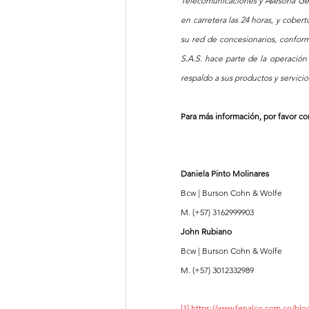
Telecomunicaciones y Asesoría Gene
en carretera las 24 horas, y cober
su red de concesionarios, conform
S.A.S. hace parte de la operació
respaldo a sus productos y servicios
Para más información, por favor con
Daniela Pinto Molinares
Bcw | Burson Cohn & Wolfe   
M. (+57) 3162999903  
John Rubiano
Bcw | Burson Cohn & Wolfe  
M. (+57) 3012332989
[1]
https://www.fenalco.com.co/blog