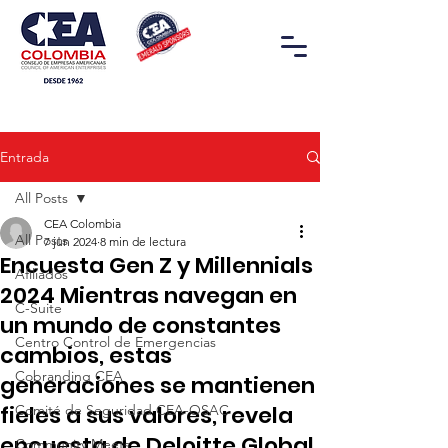
Entrada
All Posts
CEA Colombia
All Posts
7 jun 2024
8 min de lectura
Encuesta Gen Z y Millennials
Afiliados
2024 Mientras navegan en
C-Suite
un mundo de constantes
Centro Control de Emergencias
cambios, estas
Cobranding CEA
generaciones se mantienen
fieles a sus valores, revela
Comité de Seguridad CEA-OSAC
encuesta de Deloitte Global
Community Meets