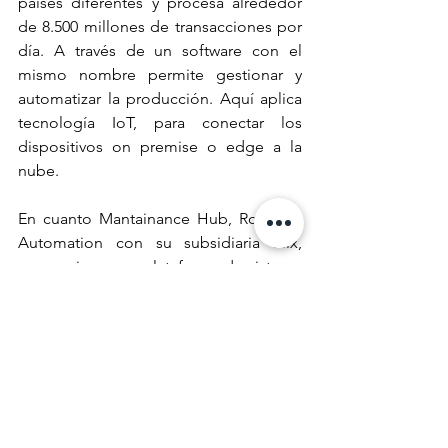
países diferentes y procesa alrededor 
de 8.500 millones de transacciones por 
día. A través de un software con el 
mismo nombre permite gestionar y 
automatizar la producción. Aquí aplica 
tecnología IoT, para conectar los 
dispositivos on premise o edge a la 
nube. 
En cuanto Mantainance Hub, Rockwell 
Automation con su subsidiaria Fiix, 
proporciona una plataforma de sistema 
de gestión de mantenimiento 
computarizado (CMMS) nativa en la 
nube, impulsada por inteligencia 
artificial (AI). 
Asimismo, está el FactoryTalk® Vault, 
lanzado hace un año en el Automation 