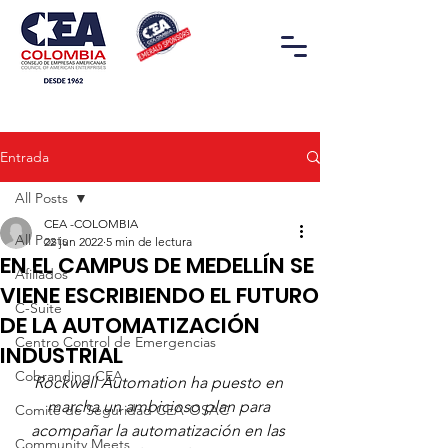
Entrada
All Posts
CEA -COLOMBIA
All Posts
22 jun 2022
5 min de lectura
EN EL CAMPUS DE MEDELLÍN SE
Afiliados
VIENE ESCRIBIENDO EL FUTURO
C-Suite
DE LA AUTOMATIZACIÓN
Centro Control de Emergencias
INDUSTRIAL
Cobranding CEA
Rockwell Automation ha puesto en 
marcha un ambicioso plan para 
Comité de Seguridad CEA-OSAC
acompañar la automatización en las 
Community Meets