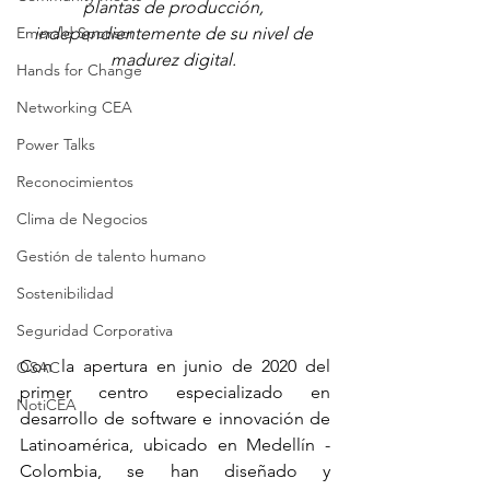
plantas de producción, 
Emerald Sponsor
independientemente de su nivel de 
madurez digital.
Hands for Change
Networking CEA
Power Talks
Reconocimientos
Clima de Negocios
Gestión de talento humano
Sostenibilidad
Seguridad Corporativa
Con la apertura en junio de 2020 del 
OSAC
primer centro especializado en 
NotiCEA
desarrollo de software e innovación de 
Latinoamérica, ubicado en Medellín - 
Colombia, se han diseñado y 