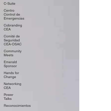
C-Suite
Centro
Control de
Emergencias
Cobranding
CEA
Comité de
Seguridad
CEA-OSAC
Community
Meets
Emerald
Sponsor
Hands for
Change
Networking
CEA
Power
Talks
Reconocimientos