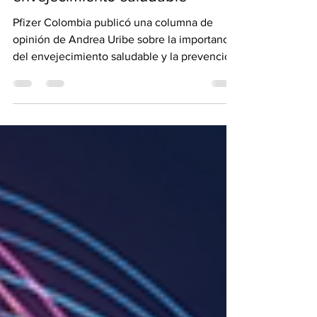
60 años y más: hacia el
envejecimiento saludable
Pfizer Colombia publicó una columna de
opinión de Andrea Uribe sobre la importancia
del envejecimiento saludable y la prevención
en adultos mayores. El texto destaca el
crecimiento de la población mayor de 60
años en América Latina y resalta la
vacunación como una herramienta clave para
reducir enfermedades, hospitalizaciones y
complicaciones asociadas a infecciones
respiratorias y patologías crónicas,
promoviendo una mejor calidad de vida y
sostenibilidad de los sistemas de