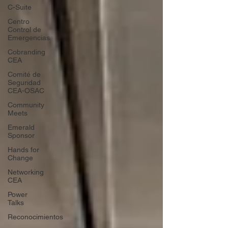
C-Suite
Centro
Control de
Emergencias
Cobranding
CEA
Comité de
Seguridad
CEA-OSAC
Community
Meets
Emerald
Sponsor
Hands for
Change
Networking
CEA
Power
Talks
Reconocimientos