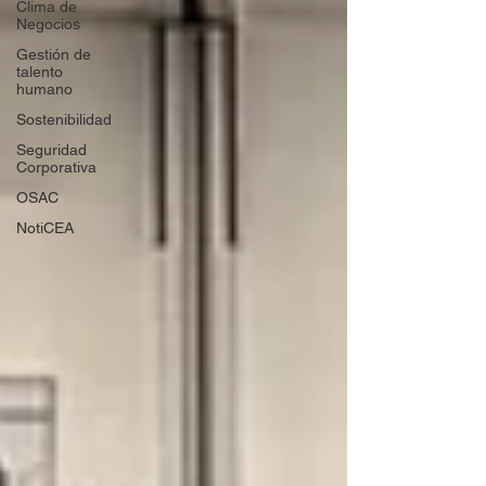
Clima de
Negocios
Gestión de
talento
humano
Sostenibilidad
Seguridad
Corporativa
OSAC
NotiCEA