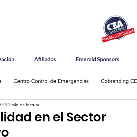
zación
Afiliados
Emerald Sponsors
e
Centro Control de Emergencias
Cobranding C
2023
1 min de lectura
OSAC
Community Meets
Emerald Sponsor
lidad en el Sector
ro
orking CEA
Power Talks
Reconocimientos