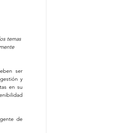
los temas 
lmente 
eben ser 
gestión y 
as en su 
nibilidad 
gente de 