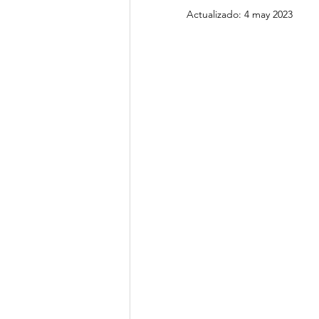
Actualizado:
4 may 2023
Clima de Negocios
Gest
OSAC
NotiCEA