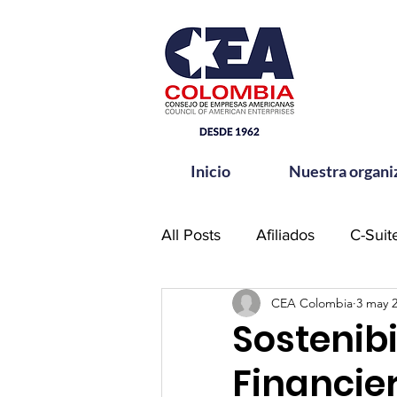
Inicio
Nuestra organi
All Posts
Afiliados
C-Suit
CEA Colombia
3 may 
Comité de Seguridad CEA-
Sostenibi
Financie
Hands for Change
Netw