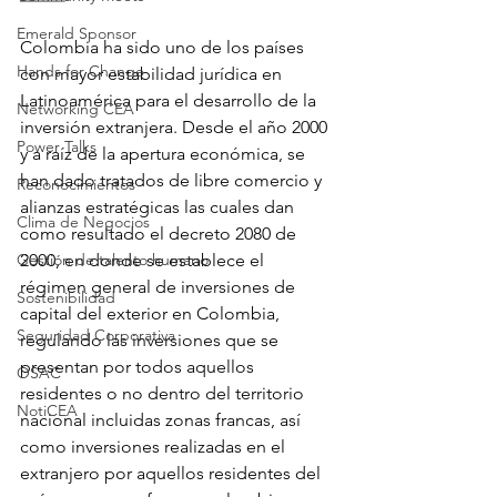
Emerald Sponsor
Colombia ha sido uno de los países 
Hands for Change
con mayor estabilidad jurídica en 
Latinoamérica para el desarrollo de la 
Networking CEA
inversión extranjera. Desde el año 2000 
Power Talks
y a raíz de la apertura económica, se 
han dado tratados de libre comercio y 
Reconocimientos
alianzas estratégicas las cuales dan 
Clima de Negocios
como resultado el decreto 2080 de 
Gestión de talento humano
2000, en donde se establece el 
régimen general de inversiones de 
Sostenibilidad
capital del exterior en Colombia, 
Seguridad Corporativa
regulando las inversiones que se 
presentan por todos aquellos 
OSAC
residentes o no dentro del territorio 
NotiCEA
nacional incluidas zonas francas, así 
como inversiones realizadas en el 
extranjero por aquellos residentes del 