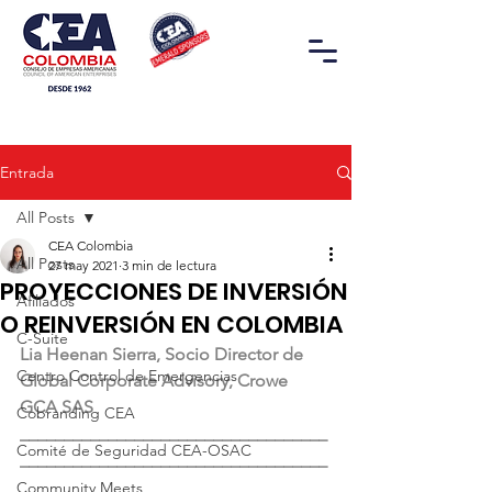
Entrada
All Posts
CEA Colombia
All Posts
27 may 2021
3 min de lectura
PROYECCIONES DE INVERSIÓN
Afiliados
O REINVERSIÓN EN COLOMBIA
C-Suite
Lia Heenan Sierra, Socio Director de 
Centro Control de Emergencias
Global Corporate Advisory, Crowe 
GCA SAS
Cobranding CEA
___________________________________
Comité de Seguridad CEA-OSAC
___________________________________
_____
Community Meets