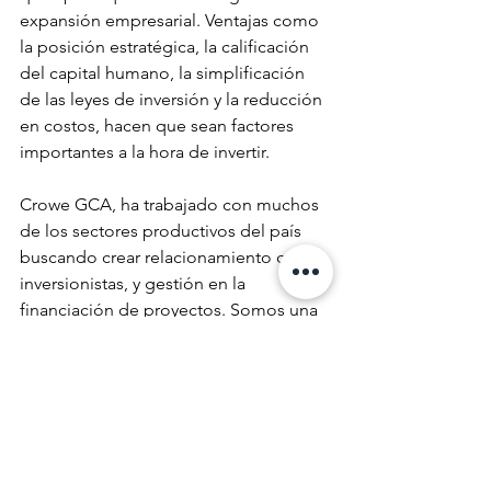
expansión empresarial. Ventajas como 
la posición estratégica, la calificación 
del capital humano, la simplificación 
de las leyes de inversión y la reducción 
en costos, hacen que sean factores 
importantes a la hora de invertir. 
Crowe GCA, ha trabajado con muchos 
de los sectores productivos del país 
buscando crear relacionamiento con 
inversionistas, y gestión en la 
financiación de proyectos. Somos una 
firma diferenciadora en el desarrollo 
de proyectos de finanzas corporativas, 
estructuración para fusiones y 
adquisiciones de compañías, 
desarrollo de 
due diligence
(financiero, legal y de impuestos) y 