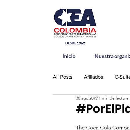
Inicio
Nuestra organi
All Posts
Afiliados
C-Suit
30 ago 2019
1 min de lectura
Comité de Seguridad CEA-
#PorElPl
Hands for Change
Netw
The Coca-Cola Company