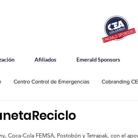
zación
Afiliados
Emerald Sponsors
e
Centro Control de Emergencias
Cobranding C
OSAC
Community Meets
Emerald Sponsor
anetaReciclo
orking CEA
Power Talks
Reconocimientos
, Coca-Cola FEMSA, Postobón y Tetrapak, con el apoy