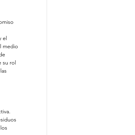
 
Corporativa
omiso 
 el 
l medio 
de 
 su rol 
las 
iva. 
esiduos 
los 