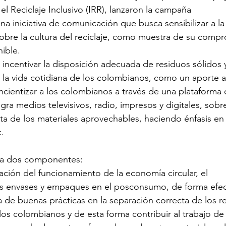
 el Reciclaje Inclusivo (IRR), lanzaron la campaña 
una iniciativa de comunicación que busca sensibilizar a la
ión de talento humano
Sostenibilidad
Seguridad 
bre la cultura del reciclaje, como muestra de su compr
ible. 
s incentivar la disposición adecuada de residuos sólidos y
la vida cotidiana de los colombianos, como un aporte a
cientizar a los colombianos a través de una plataforma 
ra medios televisivos, radio, impresos y digitales, sobre
ta de los materiales aprovechables, haciendo énfasis en 
. 
la dos componentes: 
cación del funcionamiento de la economía circular, el 
s envases y empaques en el posconsumo, de forma efect
ia de buenas prácticas en la separación correcta de los r
 los colombianos y de esta forma contribuir al trabajo de 