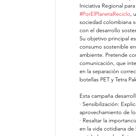
Iniciativa Regional para
#PorElPlanetaReciclo
, 
Clima de Negocios
Gest
sociedad colombiana so
con el desarrollo sosten
Su objetivo principal e
OSAC
NotiCEA
consumo sostenible en 
ambiente. Pretende con
comunicación, que integ
en la separación correc
botellas PET y Tetra Pak
Esta campaña desarrol
· Sensibilización: Expli
aprovechamiento de lo
· Resaltar la importanc
en la vida cotidiana de