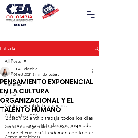
Entrada
All Posts
CEA Colombia
All Posts
20 oct 2021
3 min de lectura
PENSAMIENTO EXPONENCIAL
Afiliados
EN LA CULTURA
C-Suite
ORGANIZACIONAL Y EL
Centro Control de Emergencias
TALENTO HUMANO
Cobranding CEA
Boston Scientific trabaja todos los días 
por un propósito claro e inspirador 
Comité de Seguridad CEA-OSAC
sobre el cual está fundamentado lo que 
Community Meets