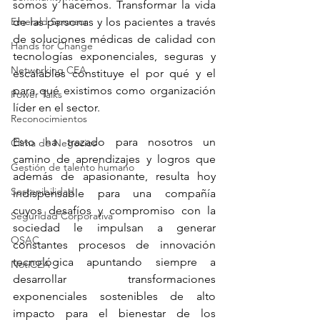
somos y hacemos. Transformar la vida 
Emerald Sponsor
de las personas y los pacientes a través 
de soluciones médicas de calidad con 
Hands for Change
tecnologías exponenciales, seguras y 
Networking CEA
escalables constituye el por qué y el 
para qué existimos como organización 
Power Talks
líder en el sector.
Reconocimientos
Esto ha trazado para nosotros un 
Clima de Negocios
camino de aprendizajes y logros que 
Gestión de talento humano
además de apasionante, resulta hoy 
Sostenibilidad
indispensable para una compañía 
cuyos desafíos y compromiso con la 
Seguridad Corporativa
sociedad le impulsan a generar 
OSAC
constantes procesos de innovación 
tecnológica apuntando siempre a 
NotiCEA
desarrollar transformaciones 
exponenciales sostenibles de alto 
impacto para el bienestar de los 