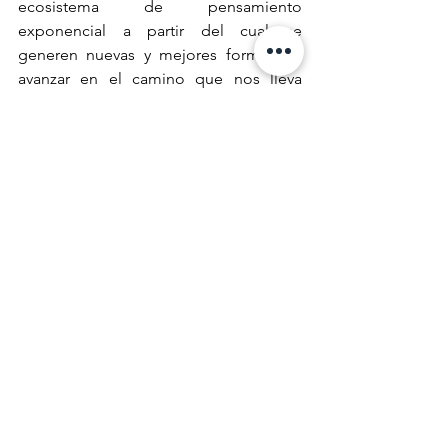
ecosistema de pensamiento 
exponencial a partir del cual se 
generen nuevas y mejores formas de 
avanzar en el camino que nos lleva 
hacia nuestro propósito: transformar la 
vida de los pacientes a través de 
soluciones médicas de calidad con 
tecnologías exponenciales, seguras y 
escalables.
Afiliados
NotiCEA
Ver todo
Entradas recientes