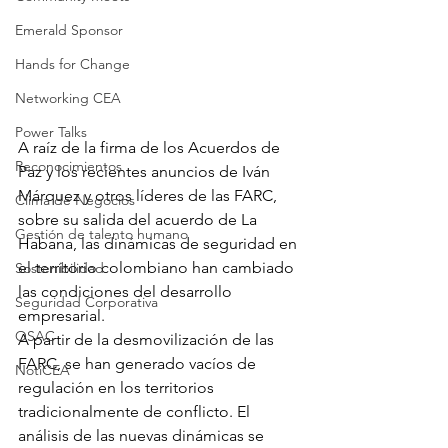
Emerald Sponsor
Hands for Change
Networking CEA
Power Talks
A raíz de la firma de los Acuerdos de 
Reconocimientos
Paz y los recientes anuncios de Iván 
Márquez y otros líderes de las FARC, 
Clima de Negocios
sobre su salida del acuerdo de La 
Gestión de talento humano
Habana, las dinámicas de seguridad en 
el territorio colombiano han cambiado 
Sostenibilidad
las condiciones del desarrollo 
Seguridad Corporativa
empresarial. 
OSAC
A partir de la desmovilización de las 
FARC, se han generado vacíos de 
NotiCEA
regulación en los territorios 
tradicionalmente de conflicto. El 
análisis de las nuevas dinámicas se 