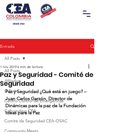
Entrada
All Posts
1 nov 2019
6 min de lectura
All Posts
Paz y Seguridad - Comité de
Afiliados
Seguridad
C-Suite
Paz y Seguridad ¿Qué está en juego? – 
Juan Carlos Garzón, Director de 
Centro Control de Emergencias
Dinámicas para la paz de la Fundación 
Cobranding CEA
Ideas para la Paz 
Comité de Seguridad CEA-OSAC
Community Meets