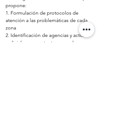
propone: 
1. Formulación de protocolos de 
atención a las problemáticas de cada 
zona 
2. Identificación de agencias y actores 
policiales competentes en cada 
situación de delito, procurando 
entornos protectores. 
3. Articulación de todas las 
instituciones involucradas en la 
garantización de la seguridad 
ciudadana, buscando mayor 
efectividad y calidad 
4. Toma de decisiones frente a la 
intervención del territorio de acuerdo 
con su caracterización. 
Adicionalmente, la división del 
territorio en zonas de 250 mts permite: 