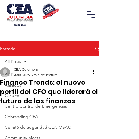
Entrada
All Posts
CEA Colombia
All Posts
2 dic 2025
5 min de lectura
Finance Trends: el nuevo
Afiliados
perfil del CFO que liderará el
C-Suite
futuro de las finanzas
Centro Control de Emergencias
Cobranding CEA
Comité de Seguridad CEA-OSAC
Community Meets