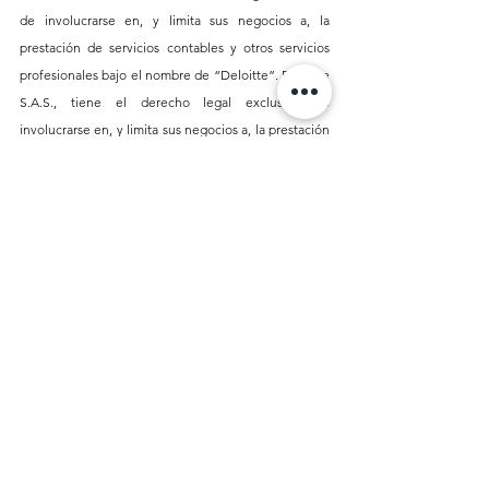
de involucrarse en, y limita sus negocios a, la 
prestación de servicios contables y otros servicios 
profesionales bajo el nombre de “Deloitte”. Deloitte 
S.A.S., tiene el derecho legal exclusivo de 
involucrarse en, y limita sus negocios a, la prestación 
de servicios de aseguramiento y otros servicios 
profesionales bajo el nombre de “Deloitte”. Y D 
Profesionales S.A.S., tiene el derecho legal exclusivo 
de involucrarse en, y limita sus negocios a, la 
prestación de servicios a las otras sociedades 
Deloitte en Colombia. 
Esta comunicación y cualquier archivo adjunto en 
esta es para su distribución interna entre el personal 
de Deloitte Touche Tohmatsu Limited ("DTTL"), su 
red global de firmas miembro y sus Entidades 
Relacionadas (colectivamente, la “organización 
Deloitte”). Puede contener información confidencial 