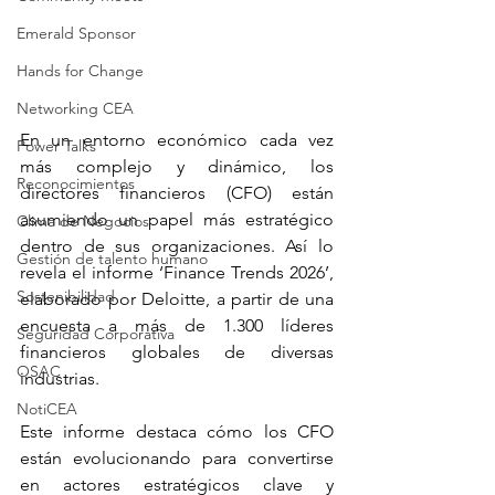
Emerald Sponsor
Hands for Change
Networking CEA
En un entorno económico cada vez 
Power Talks
más complejo y dinámico, los 
Reconocimientos
directores financieros (CFO) están 
asumiendo un papel más estratégico 
Clima de Negocios
dentro de sus organizaciones. Así lo 
Gestión de talento humano
revela el informe ‘Finance Trends 2026’, 
Sostenibilidad
elaborado por Deloitte, a partir de una 
encuesta a más de 1.300 líderes 
Seguridad Corporativa
financieros globales de diversas 
OSAC
industrias. 
NotiCEA
Este informe destaca cómo los CFO 
están evolucionando para convertirse 
en actores estratégicos clave y 