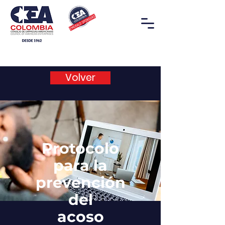
Volver
Protocolo
para la
prevención
del
acoso