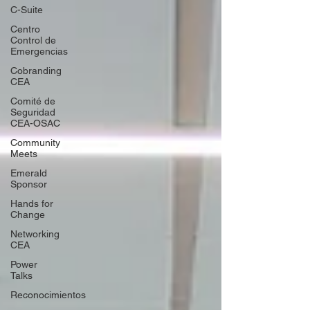
C-Suite
Centro
Control de
Emergencias
Cobranding
CEA
Comité de
Seguridad
CEA-OSAC
Community
Meets
Emerald
Sponsor
Hands for
Change
Networking
CEA
Power
Talks
Reconocimientos