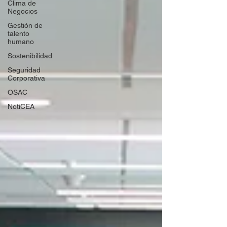
Clima de
Negocios
Gestión de
talento
humano
Sostenibilidad
Seguridad
Corporativa
OSAC
NotiCEA