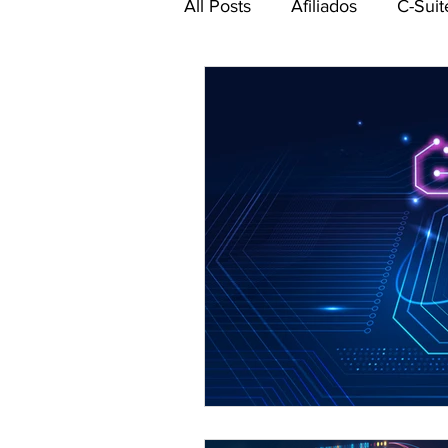
All Posts
Afiliados
C-Suit
Comité de Seguridad CEA-
Networking CEA
Power 
Gestión de talento humano