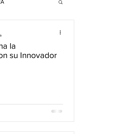
EA
ands for Change
a
na la
con su Innovador
NotiCEA