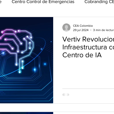
e
Centro Control de Emergencias
Cobranding C
OSAC
Community Meets
Emerald Sponsor
H
CEA Colombia
29 jul 2024
3 min de lectur
Vertiv Revolucio
Talks
Reconocimientos
Clima de Negocios
Infraestructura 
Centro de IA
Sostenibilidad
Seguridad Corporativa
OSAC