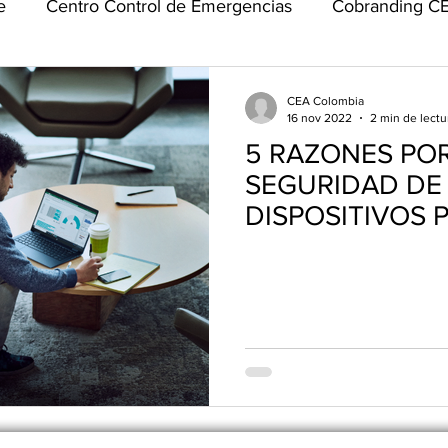
e
Centro Control de Emergencias
Cobranding C
OSAC
Community Meets
Emerald Sponsor
H
CEA Colombia
16 nov 2022
2 min de lectu
5 RAZONES POR
Talks
Reconocimientos
Clima de Negocios
SEGURIDAD DE
DISPOSITIVOS 
EN RIESGO
Sostenibilidad
Seguridad Corporativa
OSAC