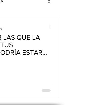
EA
ands for Change
ra
 LAS QUE LA
 TUS
PODRÍA ESTAR
NotiCEA