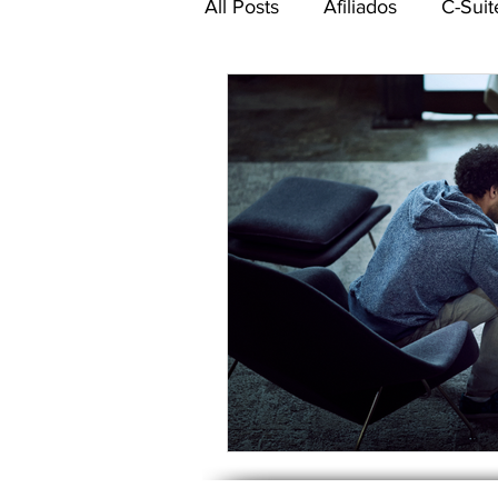
All Posts
Afiliados
C-Suit
Comité de Seguridad CEA-
Networking CEA
Power 
Gestión de talento humano