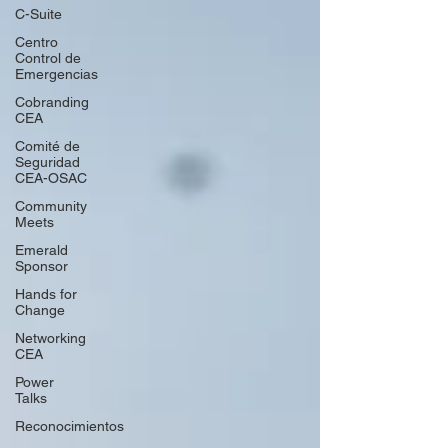
C-Suite
Centro
Control de
Emergencias
Cobranding
CEA
Comité de
Seguridad
CEA-OSAC
Community
Meets
Emerald
Sponsor
Hands for
Change
Networking
CEA
Power
Talks
Reconocimientos