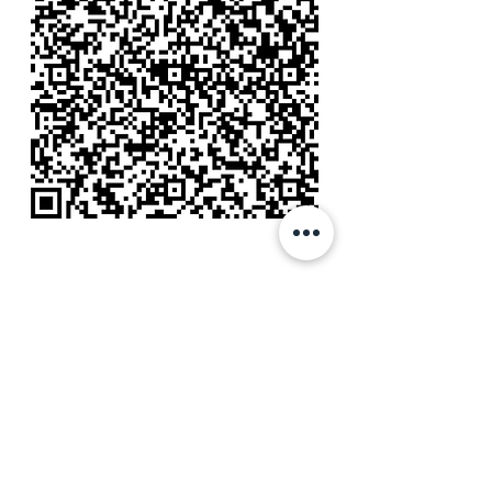
LEGAL:
Política de Tratamiento de Datos Personales
OFICINA:
Calle 99 # 7A - 77 Of. 605
Edificio Advance
Bogotá, Colombia