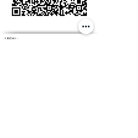
LEGAL:
Política de Tratamiento de Datos Personales
OFICINA:
Calle 99 # 7A - 77 Of. 605
Edificio Advance
Bogotá, Colombia
Celular:
+57 316 2809412
Correo:
ceainfo@ceacolombia.com
Teléfono:
+57 601 610 6500