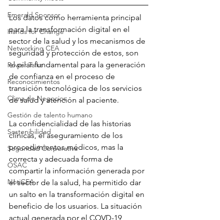
Emerald Sponsor
Los datos como herramienta principal 
para la transformación digital en el 
Hands for Change
sector de la salud y los mecanismos de 
Networking CEA
seguridad y protección de estos, son 
el pilar fundamental para la generación 
Power Talks
de confianza en el proceso de 
Reconocimientos
transición tecnológica de los servicios 
Clima de Negocios
de salud y atención al paciente.
Gestión de talento humano
La confidencialidad de las historias 
Sostenibilidad
clínicas, el aseguramiento de los 
procedimientos médicos, mas la 
Seguridad Corporativa
correcta y adecuada forma de 
OSAC
compartir la información generada por 
NotiCEA
el sector de la salud, ha permitido dar 
un salto en la transformación digital en 
beneficio de los usuarios. La situación 
actual generada por el COVD-19 