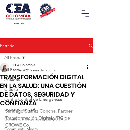
Entrada
All Posts
CEA Colombia
All Posts
4 may 2021
2 min de lectura
TRANSFORMACIÓN DIGITAL
Afiliados
EN LA SALUD: UNA CUESTIÓN
C-Suite
DE DATOS, SEGURIDAD Y
Centro Control de Emergencias
CONFIANZA
Cobranding CEA
Santiago Suárez Concha, Partner 
Transformación Digital y TIC de 
Comité de Seguridad CEA-OSAC
CROWE Co.
Community Meets