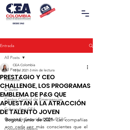
Entrada
All Posts
CEA Colombia
All Posts
15 jul 2021
3 min de lectura
PREST&GIO Y CEO
Afiliados
CHALLENGE, LOS PROGRAMAS
C-Suite
EMBLEMA DE P&G QUE
Centro Control de Emergencias
APUESTAN A LA ATRACCIÓN
Cobranding CEA
DE TALENTO JOVEN
Comité de Seguridad CEA-OSAC
Bogotá, junio de 2021- 
Las compañías 
son cada vez más conscientes que el 
Community Meets