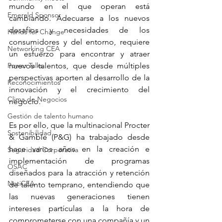
mundo en el que operan está 
Emerald Sponsor
cambiando. Adecuarse a los nuevos 
desafíos y necesidades de los 
Hands for Change
consumidores y del entorno, requiere 
Networking CEA
un esfuerzo para encontrar y atraer 
Power Talks
nuevos talentos, que desde múltiples 
perspectivas aporten al desarrollo de la 
Reconocimientos
innovación y el crecimiento del 
Clima de Negocios
negocio. 
Gestión de talento humano
Es por ello, que la multinacional Procter 
Sostenibilidad
& Gamble (P&G) ha trabajado desde 
hace varios años en la creación e 
Seguridad Corporativa
implementación de programas 
OSAC
diseñados para la atracción y retención 
NotiCEA
de talento temprano, entendiendo que 
las nuevas generaciones tienen 
intereses partículas a la hora de 
comprometerse con una compañía y un 