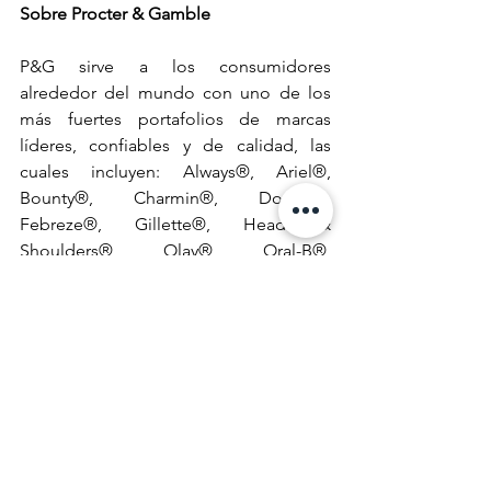
Sobre Procter & Gamble
P&G sirve a los consumidores 
alrededor del mundo con uno de los 
más fuertes portafolios de marcas 
líderes, confiables y de calidad, las 
cuales incluyen: Always®, Ariel®, 
Bounty®, Charmin®, Downy®, 
Febreze®, Gillette®, Head & 
Shoulders®, Olay®, Oral-B®, 
Pampers®, Pantene®, Vicks® La 
comunidad de P&G cuenta con 
operaciones en aproximadamente 70 
países alrededor del mundo. Visite la 
página http://www.pg.com para 
conocer las últimas noticias y obtener 
información sobre P&G y sus marcas.
Afiliados
NotiCEA