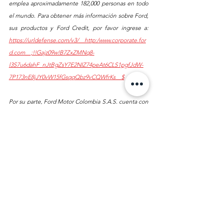
emplea aproximadamente 182,000 personas en todo 
el mundo. Para obtener más información sobre Ford, 
sus productos y Ford Credit, por favor ingrese a: 
https://urldefense.com/v3/__http:/www.corporate.for
d.com__;!!Gajz09w!B7ZxZMNq8-
l3S7u6dahF_nJtBgZsY7E2NIZ74peAt6CLS1pgfJdW-
7P173nE8jJY0vW15fGsqqQbz9vCQWfrKs__$
Por su parte, Ford Motor Colombia S.A.S. cuenta con 
toda una infraestructura de apoyo a la marca, en las 
áreas de Operaciones de Venta, Servicio Técnico, 
Ingeniería de Producto, Repuestos, Comunicaciones, 
Mercadeo, Publicidad, Entrenamiento, 
Telecomunicaciones y Asesoría General en el área 
automotriz. Además, ofrece a todos los propietarios 
Ford un servicio de asistencia en carretera las 24 
horas, y cobertura por garantía en cada uno de sus 
modelos. Ford brinda también una amplia cobertura 