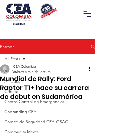
Entrada
All Posts
CEA Colombia
All Posts
28 may
4 min de lectura
Mundial de Rally: Ford
Afiliados
Raptor T1+ hace su carrera
C-Suite
de debut en Sudamérica
Centro Control de Emergencias
Cobranding CEA
Comité de Seguridad CEA-OSAC
Community Meets