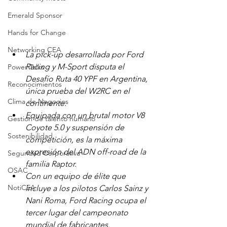
Emerald Sponsor
Hands for Change
Networking CEA
La pick-up desarrollada por Ford 
Racing y M-Sport disputa el 
Power Talks
Desafío Ruta 40 YPF en Argentina, 
Reconocimientos
única prueba del W2RC en el 
Clima de Negocios
continente.
Equipada con un brutal motor V8 
Gestión de talento humano
Coyote 5.0 y suspensión de 
Sostenibilidad
competición, es la máxima 
expresión del ADN off-road de la 
Seguridad Corporativa
familia Raptor.
OSAC
Con un equipo de élite que 
NotiCEA
incluye a los pilotos Carlos Sainz y 
Nani Roma, Ford Racing ocupa el 
tercer lugar del campeonato 
mundial de fabricantes.