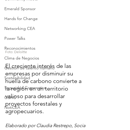
Emerald Sponsor
Hands for Change
Networking CEA
Power Talks
Reconocimientos
Foto: Deloitte
Clima de Negocios
El creciente interés de las 
Gestión de talento humano
empresas por disminuir su 
Sostenibilidad
huella de carbono convierte a 
Seguridad Corporativa
la región en un territorio 
valioso para desarrollar 
OSAC
proyectos forestales y 
NotiCEA
agropecuarios.
Elaborado por Claudia Restrepo, Socia 