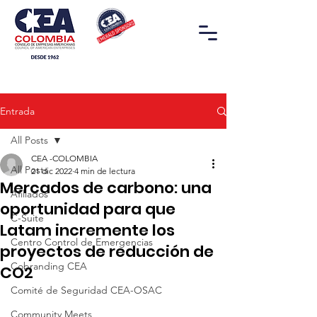
Entrada
All Posts
CEA -COLOMBIA
All Posts
21 dic 2022
4 min de lectura
Mercados de carbono: una
Afiliados
oportunidad para que
C-Suite
Latam incremente los
Centro Control de Emergencias
proyectos de reducción de
Cobranding CEA
CO2
Comité de Seguridad CEA-OSAC
Community Meets