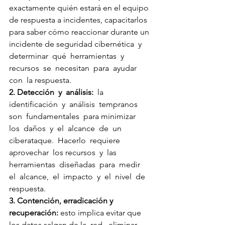
exactamente quién estará en el equipo 
de respuesta a incidentes, capacitarlos 
para saber cómo reaccionar durante un 
incidente de seguridad cibernética  y  
determinar  qué  herramientas  y  
recursos  se  necesitan  para  ayudar  
con  la respuesta. 
2. Detección  y  análisis: 
 la  
identificación  y  análisis  tempranos  
son  fundamentales  para minimizar  
los  daños  y  el  alcance  de  un  
ciberataque.  Hacerlo  requiere  
aprovechar  los recursos  y  las  
herramientas  diseñadas  para  medir  
el  alcance,  el  impacto  y  el  nivel  de 
respuesta. 
3. Contención, erradicación y 
recuperación:
 esto implica evitar que 
los datos salgan de la  red,  eliminar  