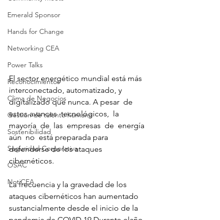
Emerald Sponsor
Hands for Change
Networking CEA
Power Talks
El sector energético mundial está más 
Reconocimientos
interconectado, automatizado, y 
Clima de Negocios
digitalizado que nunca. A pesar  de  
estos avances  tecnológicos,  la  
Gestión de talento humano
mayoría  de  las  empresas  de  energía  
Sostenibilidad
aún  no  está preparada para 
Seguridad Corporativa
defenderse de los ataques 
cibernéticos.
OSAC
NotiCEA
La frecuencia y la gravedad de los 
ataques cibernéticos han aumentado 
sustancialmente desde el inicio de la 
pandemia de COVID 19.Durante elaño 