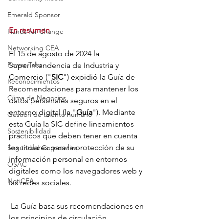
Emerald Sponsor
En resumen
Hands for Change
Networking CEA
El 15 de agosto de 2024 la 
Power Talks
Superintendencia de Industria y 
Comercio ("
SIC
") expidió la Guía de 
Reconocimientos
Recomendaciones para mantener los 
Clima de Negocios
datos personales seguros en el 
entorno digital (la "
Guía
"). Mediante 
Gestión de talento humano
esta Guía la SIC define lineamientos 
Sostenibilidad
prácticos que deben tener en cuenta 
los titulares para la protección de su 
Seguridad Corporativa
información personal en entornos 
OSAC
digitales como los navegadores web y 
NotiCEA
las redes sociales.
 La Guía basa sus recomendaciones en 
los principios de circulación 