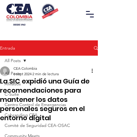
Entrada
All Posts
CEA Colombia
All Posts
6 sept 2024
2 min de lectura
La SIC expidió una Guía de
Afiliados
recomendaciones para
C-Suite
mantener los datos
Centro Control de Emergencias
personales seguros en el
Cobranding CEA
entorno digital
Comité de Seguridad CEA-OSAC
Community Meets