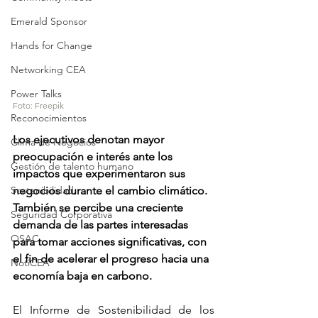
Emerald Sponsor
Hands for Change
Networking CEA
Power Talks
Foto: Freepik
Reconocimientos
Los ejecutivos denotan mayor 
Clima de Negocios
preocupación e interés ante los 
Gestión de talento humano
impactos que experimentaron sus 
negocios durante el cambio climático. 
Sostenibilidad
También se percibe una creciente 
Seguridad Corporativa
demanda de las partes interesadas 
OSAC
para tomar acciones significativas, con 
el fin de acelerar el progreso hacia una 
NotiCEA
economía baja en carbono.
El Informe de Sostenibilidad de los 