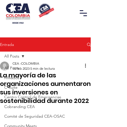
Entrada
All Posts
CEA -COLOMBIA
All Posts
15 feb 2023
5 min de lectura
La mayoría de las
Afiliados
organizaciones aumentaron
C-Suite
sus inversiones en
Centro Control de Emergencias
sostenibilidad durante 2022
Cobranding CEA
Comité de Seguridad CEA-OSAC
Community Meets