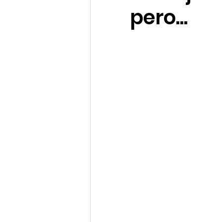
pero...
Clima de Negocios
Gest
OSAC
NotiCEA