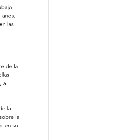
abajo 
 años, 
en las 
e de la 
llas 
, a 
de la 
sobre la 
r en su 