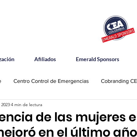
zación
Afiliados
Emerald Sponsors
e
Centro Control de Emergencias
Cobranding C
 2023
4 min de lectura
OSAC
Community Meets
Emerald Sponsor
encia de las mujeres e
ejoró en el último año
orking CEA
Power Talks
Reconocimientos