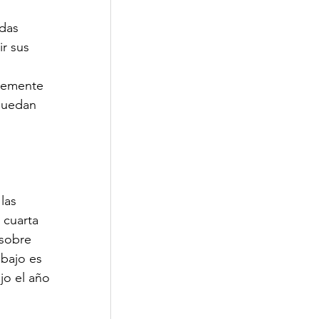
das 
r sus 
temente 
puedan 
las 
 cuarta 
sobre 
abajo es 
jo el año 