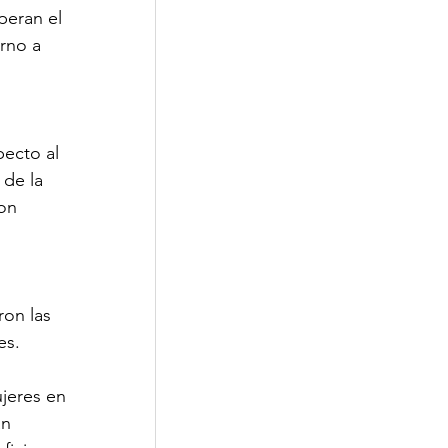
peran el 
rno a 
ecto al 
de la 
on 
 
on las 
s. 
jeres en 
n 