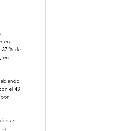
 
s 
nten 
l 37 % de 
, en 
hablando 
con el 43 
 por 
afectan 
 de 