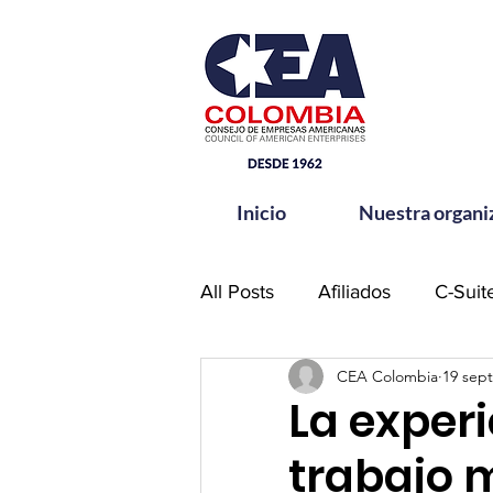
Inicio
Nuestra organi
All Posts
Afiliados
C-Suit
CEA Colombia
19 sept
Comité de Seguridad CEA-
La experi
trabajo m
Hands for Change
Netw