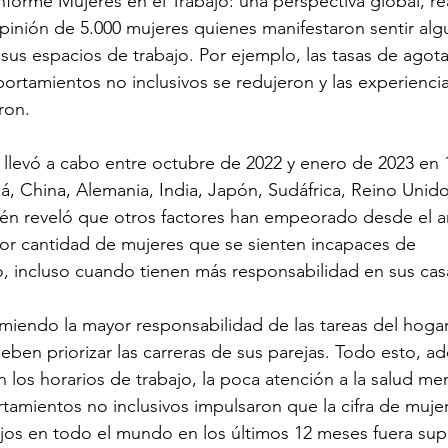
informe Mujeres en el Trabajo: una perspectiva global, re
opinión de 5.000 mujeres quienes manifestaron sentir alg
sus espacios de trabajo. Por ejemplo, las tasas de agot
ortamientos no inclusivos se redujeron y las experienci
ron. 
 llevó a cabo entre octubre de 2022 y enero de 2023 en 
adá, China, Alemania, India, Japón, Sudáfrica, Reino Unido
én reveló que otros factores han empeorado desde el a
r cantidad de mujeres que se sienten incapaces de 
o, incluso cuando tienen más responsabilidad en sus cas
miendo la mayor responsabilidad de las tareas del hogar 
ben priorizar las carreras de sus parejas. Todo esto, a
 en los horarios de trabajo, la poca atención a la salud men
tamientos no inclusivos impulsaron que la cifra de muje
jos en todo el mundo en los últimos 12 meses fuera supe