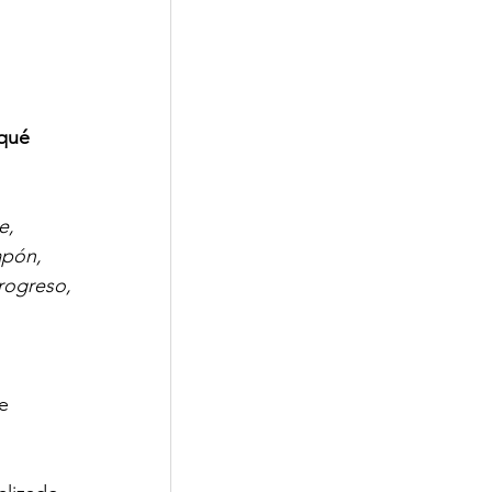
qué 
e, 
apón, 
rogreso, 
e 