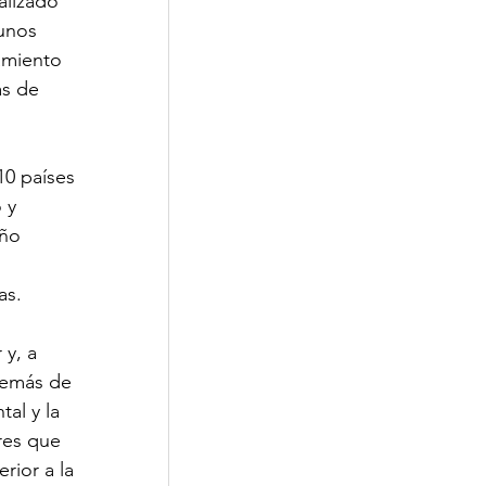
alizado 
unos 
amiento 
as de 
10 países 
 y 
ño 
as. 
y, a 
demás de 
tal y la 
res que 
rior a la 