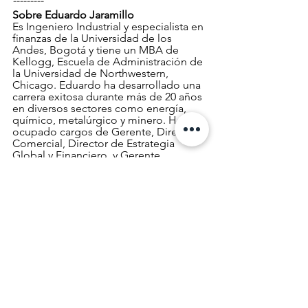
---------
Sobre Eduardo Jaramillo
Es Ingeniero Industrial y especialista en 
finanzas de la Universidad de los 
Andes, Bogotá y tiene un MBA de 
Kellogg, Escuela de Administración de 
la Universidad de Northwestern, 
Chicago. Eduardo ha desarrollado una 
carrera exitosa durante más de 20 años 
en diversos sectores como energía, 
químico, metalúrgico y minero. Ha 
ocupado cargos de Gerente, Director 
Comercial, Director de Estrategia 
Global y Financiero, y Gerente 
Regional en Sudamérica, México y 
Estados Unidos en compañías como 
GE, The Dow Chemical Company, 
Rohm and Haas Company, SCR Sibelco 
y West Arco. En GE es responsable de 
liderar la organización en Colombia 
para desarrollar nuevos mercados y 
oportunidades de crecimiento. Ha 
sido miembro de varias organizaciones 
con y sin fines de lucro.
NotiCEA
Afiliados