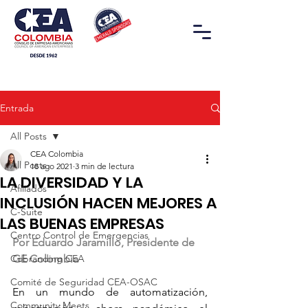
Entrada
All Posts
CEA Colombia
All Posts
18 ago 2021
3 min de lectura
LA DIVERSIDAD Y LA
Afiliados
INCLUSIÓN HACEN MEJORES A
C-Suite
LAS BUENAS EMPRESAS
Centro Control de Emergencias
Por Eduardo Jaramillo, Presidente de 
Cobranding CEA
GE Colombia
Comité de Seguridad CEA-OSAC
En un mundo de automatización, 
Community Meets