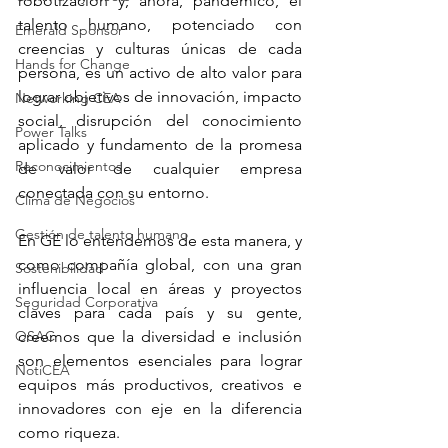
robotización y, ahora, pandémico, el 
talento humano, potenciado con 
Emerald Sponsor
creencias y culturas únicas de cada 
Hands for Change
persona, es un activo de alto valor para 
lograr objetivos de innovación, impacto 
Networking CEA
social, disrupción del conocimiento 
Power Talks
aplicado y fundamento de la promesa 
Reconocimientos
de valor de cualquier empresa 
conectada con su entorno.
Clima de Negocios
Gestión de talento humano
En GE lo entendemos de esta manera, y 
como compañía global, con una gran 
Sostenibilidad
influencia local en áreas y proyectos 
Seguridad Corporativa
claves para cada país y su gente, 
OSAC
creemos que la diversidad e inclusión 
son elementos esenciales para lograr 
NotiCEA
equipos más productivos, creativos e 
innovadores con eje en la diferencia 
como riqueza.