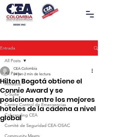
Entrada
All Posts
CEA Colombia
All Posts
24 jun
2 min de lectura
Hilton Bogotá obtiene el
Afiliados
Connie Award y se
C-Suite
posiciona entre los mejores
Centro Control de Emergencias
hoteles de la cadena a nivel
Cobranding CEA
global
Comité de Seguridad CEA-OSAC
Community Meets