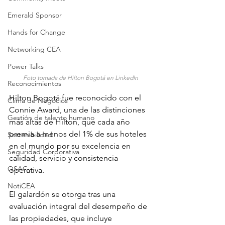
Emerald Sponsor
Hands for Change
Networking CEA
Power Talks
Foto tomada de Hilton Bogotá en LinkedIn
Reconocimientos
Hilton Bogotá fue reconocido con el 
Clima de Negocios
Connie Award, una de las distinciones 
Gestión de talento humano
más altas de Hilton, que cada año 
premia a menos del 1% de sus hoteles 
Sostenibilidad
en el mundo por su excelencia en 
Seguridad Corporativa
calidad, servicio y consistencia 
OSAC
operativa. 
NotiCEA
El galardón se otorga tras una 
evaluación integral del desempeño de 
las propiedades, que incluye 