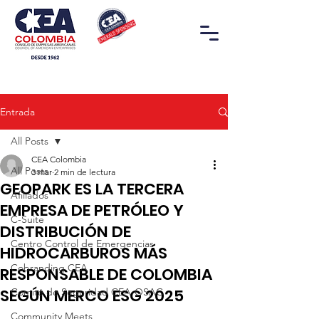
Entrada
All Posts
CEA Colombia
All Posts
3 mar
2 min de lectura
GEOPARK ES LA TERCERA
Afiliados
EMPRESA DE PETRÓLEO Y
C-Suite
DISTRIBUCIÓN DE
Centro Control de Emergencias
HIDROCARBUROS MÁS
Cobranding CEA
RESPONSABLE DE COLOMBIA
SEGÚN MERCO ESG 2025
Comité de Seguridad CEA-OSAC
Community Meets