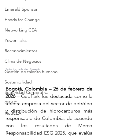
Emerald Sponsor
Hands for Change
Networking CEA
Power Talks
Reconocimientos
Clima de Negocios
Foto tomada de: Freepik
Gestión de talento humano
Sostenibilidad
Bogotá, Colombia – 26 de febrero de 
Seguridad Corporativa
2026
 – GeoPark fue destacada como la 
OSAC
tercera empresa del sector de petróleo 
y distribución de hidrocarburos más 
NotiCEA
responsable de Colombia, de acuerdo 
con los resultados de Merco 
Responsabilidad ESG 2025, que evalúa 